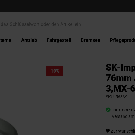
steme
Antrieb
Fahrgestell
Bremsen
Pflegeprod
SK-Imp
-10%
76mm 
3,MX-
SKU
56339
nur noch 
Versand am 
Zur Wunschli