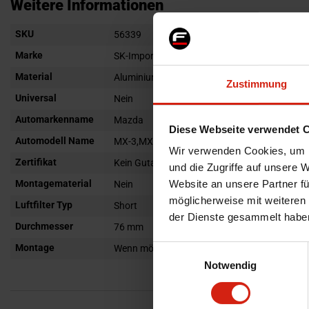
Anfang
Weitere Informationen
der
Weitere
SKU
Bildgalerie
56339
Informationen
springen
Marke
SK-Import
Material
Aluminium
Zustimmung
Universal
Nein
Automarkenname
Mazda
Diese Webseite verwendet 
Automodell Name
MX-3,MX-6
Wir verwenden Cookies, um I
Zertifikat
Kein Gutachten oder ABE
und die Zugriffe auf unsere 
Montagematerial
Website an unsere Partner fü
Nein
möglicherweise mit weiteren
Luftfilter Typ
Short
der Dienste gesammelt habe
Durchmesser
76 mm
Montage
Wenn möglich, schreiben Sie uns eine E-Mail od
Einwilligungsauswahl
Notwendig