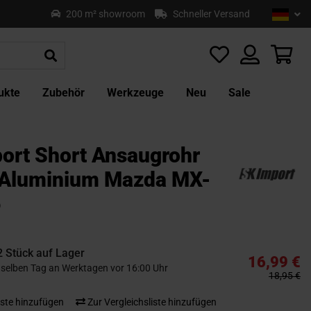
Sprach
Deu
200 m² showroom
Schneller Versand
Z
In
sp
Mei
ukte
Zubehör
Werkzeuge
Neu
Sale
ort Short Ansaugrohr
Aluminium Mazda MX-
6
2 Stück auf Lager
16,99 €
selben Tag an Werktagen vor 16:00 Uhr
18,95 €
ste hinzufügen
Zur Vergleichsliste hinzufügen