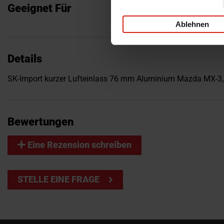
Geeignet Für
Ablehnen
Details
SK-Import kurzer Lufteinlass 76 mm Aluminium Mazda MX-3
Bewertungen
Eine Rezension schreiben
STELLE EINE FRAGE