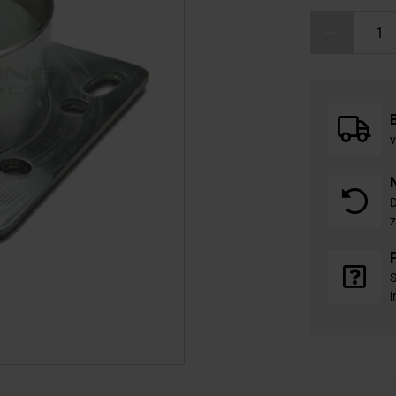
v
D
z
S
i