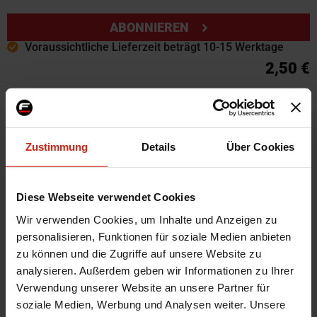
ABONNIEREN
Voraussichtliche Lieferzeit beträgt 10-15 Werktage
2,50 €
Zur Wunschliste hinzufügen
Zustimmung
Details
Über Cookies
Weitere Informationen
Weitere
SKU
56416
Diese Webseite verwendet Cookies
Informationen
Marke
Blox Racing
Wir verwenden Cookies, um Inhalte und Anzeigen zu
Herstellercode
BXAP-00075
personalisieren, Funktionen für soziale Medien anbieten
zu können und die Zugriffe auf unsere Website zu
Version
Blox Logo
analysieren. Außerdem geben wir Informationen zu Ihrer
Universal
Ja
Verwendung unserer Website an unsere Partner für
Zertifikat
Kein Gutachten oder ABE
soziale Medien, Werbung und Analysen weiter. Unsere