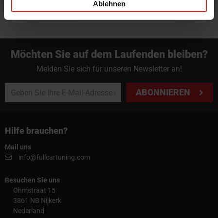
Ablehnen
Möchten Sie auf dem Laufenden bleiben?
Melden Sie sich für unseren Newsletter an!
ABONNIEREN
Hilfe brauchen?
Mail uns
info@fullcartuning.com
Besuchen Sie uns
Ohmstraat 15
3861 NB Nijkerk
Nederland