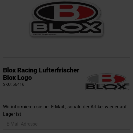
Zum
Anfang
Blox Racing Lufterfrischer
der
Blox Logo
Bildgalerie
SKU
56416
springen
Wir informieren sie per E-Mail , sobald der Artikel wieder auf
Lager ist