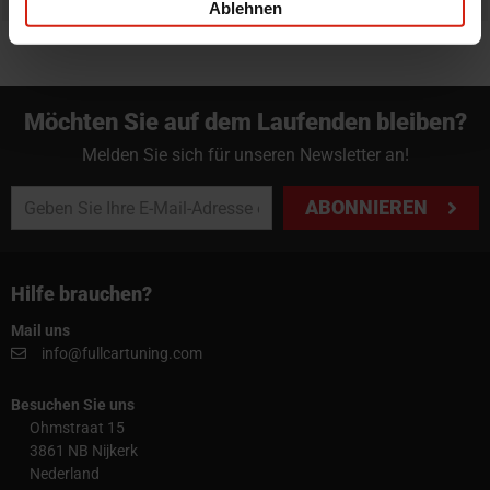
Ablehnen
Möchten Sie auf dem Laufenden bleiben?
Melden Sie sich für unseren Newsletter an!
ABONNIEREN
Hilfe brauchen?
Mail uns
info@fullcartuning.com
Besuchen Sie uns
Ohmstraat 15
3861 NB Nijkerk
Nederland