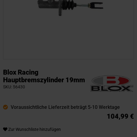
Zum
Anfang
Blox Racing
der
Hauptbremszylinder 19mm
Bildgalerie
SKU
56430
springen
Voraussichtliche Lieferzeit beträgt 5-10 Werktage
104,99 €
Zur Wunschliste hinzufügen