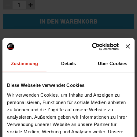
IN DEN WARENKORB
Weitere Informationen
Weitere
Zustimmung
Details
Über Cookies
SKU
56430
Informationen
Marke
Blox Racing
Herstellercode
BXFL-10012
Diese Webseite verwendet Cookies
Universal
Ja
Wir verwenden Cookies, um Inhalte und Anzeigen zu
Zertifikat
Kein Gutachten oder ABE
personalisieren, Funktionen für soziale Medien anbieten
zu können und die Zugriffe auf unsere Website zu
Montagematerial
Nein
analysieren. Außerdem geben wir Informationen zu Ihrer
Durchmesser
19 mm
Verwendung unserer Website an unsere Partner für
soziale Medien, Werbung und Analysen weiter. Unsere