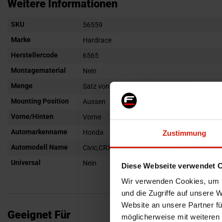
Anfang
Weitere Informationen
der
Weitere
SKU
Bildgalerie
56559
Informationen
springen
Marke
Hardrace
Herstellercode
6565
Montagematerial
Nein
Menge
Satz von 2
Mounting Position
Aussen
Vorne/Hinten
Vorne
Automarkenname
Honda
Zustimmung
Automodell Name
Civic,CRX,Del Sol
Universal
Nein
Diese Webseite verwendet 
Wir verwenden Cookies, um I
und die Zugriffe auf unsere 
Website an unsere Partner fü
Geeignet Für
möglicherweise mit weiteren