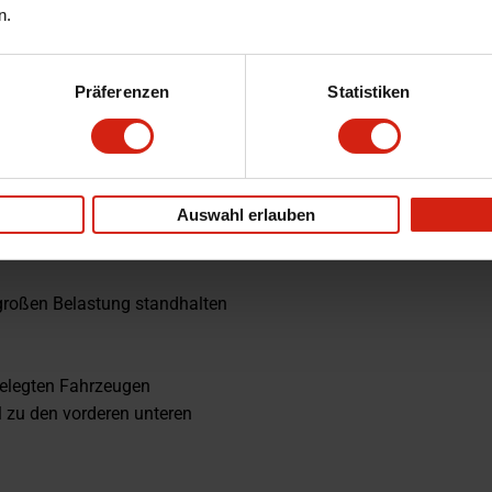
n.
Präferenzen
Statistiken
Auswahl erlauben
 Stahl. Diese
 großen Belastung standhalten
gelegten Fahrzeugen
el zu den vorderen unteren