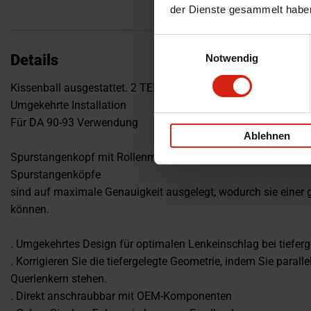
der Dienste gesammelt habe
Einwilligungsauswahl
Details
Notwendig
Kissenball ausgestattet. 2 TEILE/SATZ
Umgekehrte Installation
Für DA 90-93 Verwendung
Ablehnen
Spurstangenkopf mit Rollenmitte aus hochwertigem legiertem
Spurstangenköpfe
sind auf maximale Genauigkeit ausgelegt, wodurch sie einer
können.
. Umgekehrtes Design für optimalen Lenkeinschlag bei tiefer
. Korrigieren Sie die tiefergelegte Geometrie, indem Sie parall
Querlenkern stehen.
. Direkt anschraubbar mit OEM-Komponenten