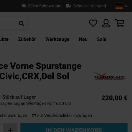
Sprach
Deu
200 m² showroom
Schneller Versand
Z
In
sp
Mei
ukte
Zubehör
Werkzeuge
Neu
Sale
ce Vorne Spurstange
Civic,CRX,Del Sol
1 Stück auf Lager
220,00 €
selben Tag an Werktagen vor 16:00 Uhr
ste hinzufügen
Zur Vergleichsliste hinzufügen
IN DEN WARENKORB