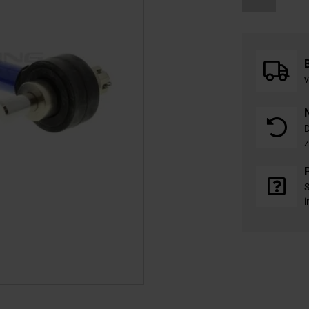
v
D
z
S
i