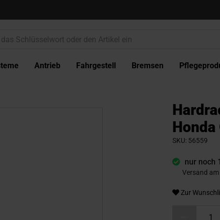
steme
Antrieb
Fahrgestell
Bremsen
Pflegeprod
Hardra
Honda 
SKU
56559
nur noch 
Versand am 
Zur Wunschli