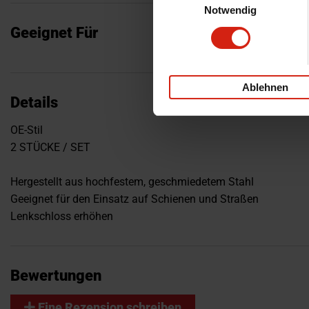
Notwendig
Geeignet Für
Ablehnen
Details
OE-Stil
2 STÜCKE / SET
Hergestellt aus hochfestem, geschmiedetem Stahl
Geeignet für den Einsatz auf Schienen und Straßen
Lenkschloss erhöhen
Bewertungen
Eine Rezension schreiben