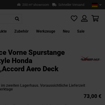
Sprach
Deu
200 m² showroom
Schneller Versand
Z
In
sp
Mei
ukte
Zubehör
Werkzeuge
Neu
Sale
ce Vorne Spurstange
yle Honda
,Accord Aero Deck
im zweiten Lagerhaus. Voraussichtliche Lieferzeit
Werktage
73,00 €