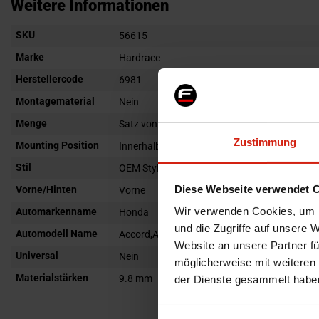
Anfang
Weitere Informationen
der
Weitere
SKU
Bildgalerie
56615
Informationen
springen
Marke
Hardrace
Herstellercode
6981
Montagematerial
Nein
Menge
Satz von 2
Zustimmung
Mounting Position
Innerhalb
Stil
OEM Style
Diese Webseite verwendet 
Vorne/Hinten
Vorne
Wir verwenden Cookies, um I
Automarkenname
Honda
und die Zugriffe auf unsere 
Automodell Name
Accord,Accord Aero Deck
Website an unsere Partner fü
Universal
Nein
möglicherweise mit weiteren
Materialstärken
9.8 mm
der Dienste gesammelt habe
Einwilligungsauswahl