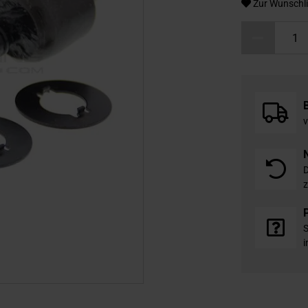
Zur Wunschli
v
D
z
S
i