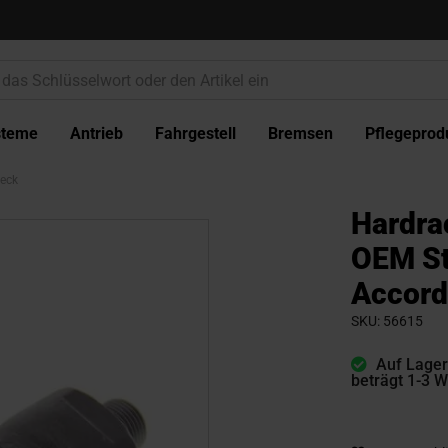
steme
Antrieb
Fahrgestell
Bremsen
Pflegeprod
eck
Hardra
OEM St
Accord
SKU
56615
Auf Lager 
beträgt 1-3 