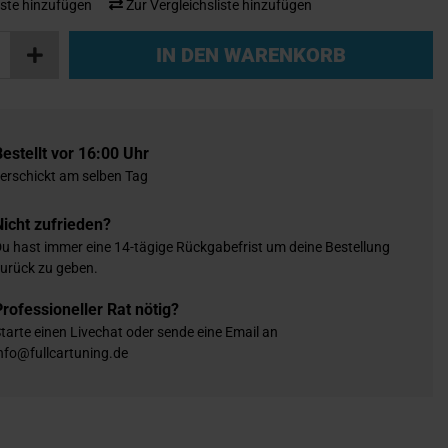
ste hinzufügen
Zur Vergleichsliste hinzufügen
IN DEN WARENKORB
Bestellt vor 16:00 Uhr
erschickt am selben Tag
Nicht zufrieden?
u hast immer eine 14-tägige Rückgabefrist um deine Bestellung
urück zu geben.
Professioneller Rat nötig?
tarte einen Livechat oder sende eine Email an
nfo@fullcartuning.de