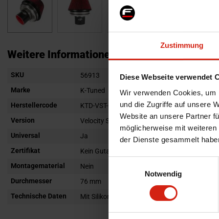
Zum
Zustimmung
Anfang
Weitere Informationen
der
Weitere
SKU
Bildgalerie
56913
Diese Webseite verwendet 
Informationen
springen
Marke
K-Tuned
Wir verwenden Cookies, um I
und die Zugriffe auf unsere 
Herstellercode
KTD-VST-C30
Website an unsere Partner fü
Version
Velocity Stack Luftfilter Combo
möglicherweise mit weiteren
Universal
Ja
der Dienste gesammelt habe
Zertifikat
Kein Gutachten oder ABE
Einwilligungsauswahl
Montagematerial
Nein
Notwendig
Durchmesser
76 mm
Technische Daten
Mit Silikonkupplung