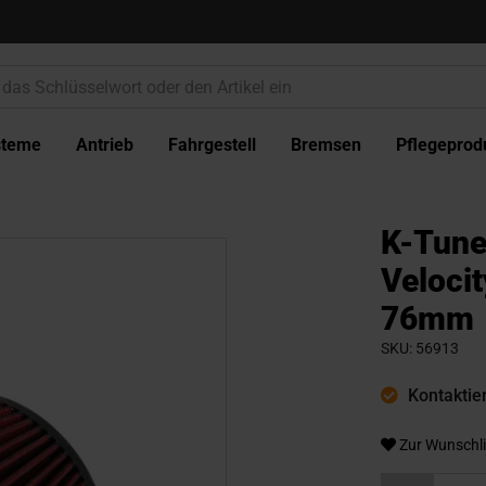
steme
Antrieb
Fahrgestell
Bremsen
Pflegeprod
K-Tune
Velocit
76mm
SKU
56913
Kontaktier
Zur Wunschli