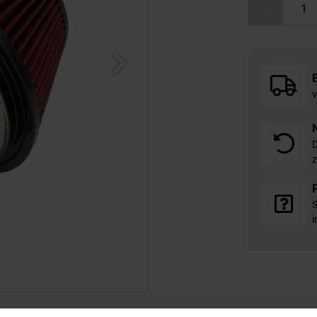
v
D
z
S
i