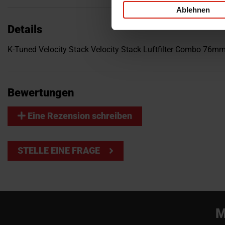
Ablehnen
Details
K-Tuned Velocity Stack Velocity Stack Luftfilter Combo 76m
Bewertungen
Eine Rezension schreiben
STELLE EINE FRAGE
M