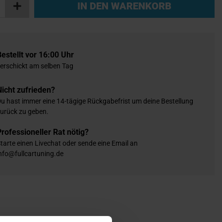
IN DEN WARENKORB
Bestellt vor 16:00 Uhr
erschickt am selben Tag
Nicht zufrieden?
u hast immer eine 14-tägige Rückgabefrist um deine Bestellung
urück zu geben.
Professioneller Rat nötig?
tarte einen Livechat oder sende eine Email an
nfo@fullcartuning.de