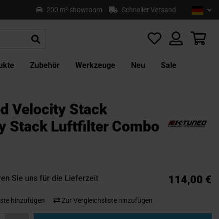
Sprach
Deu
200 m² showroom
Schneller Versand
Z
In
sp
Mei
ukte
Zubehör
Werkzeuge
Neu
Sale
d Velocity Stack
y Stack Luftfilter Combo
en Sie uns für die Lieferzeit
114,00 €
ste hinzufügen
Zur Vergleichsliste hinzufügen