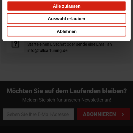
Alle zulassen
Nicht zufrieden?
Auswahl erlauben
Du hast immer eine 14-tägige Rückgabefrist um deine
Bestellung zurück zu geben.
Ablehnen
Professioneller Rat nötig?
Starte einen Livechat oder sende eine Email an
info@fullcartuning.de
Möchten Sie auf dem Laufenden bleiben?
Melden Sie sich für unseren Newsletter an!
ABONNIEREN