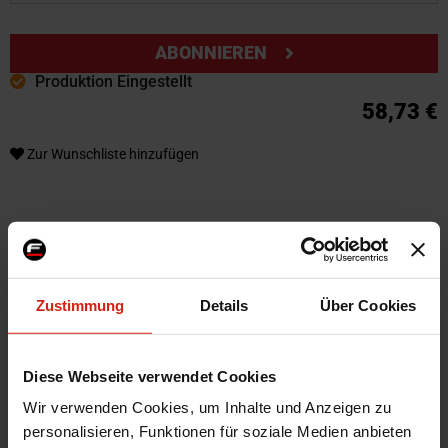
ABONNIEREN
Produktion Eingestellt
58,73 €
Zur Wunschliste hinzufügen
Weitere Informationen
Weitere
SKU
56939
Informationen
Zustimmung
Details
Über Cookies
Marke
K-Tuned
Herstellercode
KUW-45-ELB
Product Line
RBC
Diese Webseite verwendet Cookies
Version
45 Grad
Wir verwenden Cookies, um Inhalte und Anzeigen zu
personalisieren, Funktionen für soziale Medien anbieten
Universal
Nein