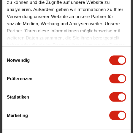
zu können und die Zugriffe auf unsere Website zu
Automarkenname
Honda
analysieren. Außerdem geben wir Informationen zu Ihrer
Automodell Name
Accord,Accord Aero Deck
Verwendung unserer Website an unsere Partner für
soziale Medien, Werbung und Analysen weiter. Unsere
Zertifikat
Kein Gutachten oder ABE
Partner führen diese Informationen möglicherweise mit
Montagematerial
Nein
weiteren Daten zusammen, die Sie ihnen bereitgestellt
Technische Daten
K24, With 45 Degrees Elbow
haben oder die sie im Rahmen Ihrer Nutzung der Dienste
gesammelt haben.
Einwilligungsauswahl
Notwendig
Geeignet Für
Präferenzen
Bewertungen
STELLE EINE FRAGE
Statistiken
Marketing
Bestellt vor 16:00 Uhr
verschickt am selben Tag