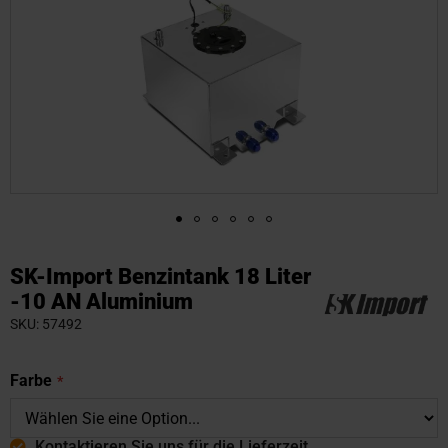
Zum
Anfang
SK-Import Benzintank 18 Liter
der
-10 AN Aluminium
Bildgalerie
SKU
57492
springen
Farbe
Kontaktieren Sie uns für die Lieferzeit