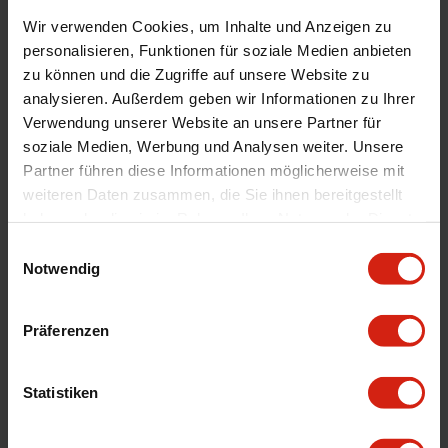
Dash Fittinge
-10 AN
Wir verwenden Cookies, um Inhalte und Anzeigen zu
Material
Aluminium
personalisieren, Funktionen für soziale Medien anbieten
Universal
Ja
zu können und die Zugriffe auf unsere Website zu
analysieren. Außerdem geben wir Informationen zu Ihrer
Kapazität
18.9 L
Verwendung unserer Website an unsere Partner für
Herstellercodes
ALU-FT-T2-SI
soziale Medien, Werbung und Analysen weiter. Unsere
Länge
305 mm
Partner führen diese Informationen möglicherweise mit
Breite
305 mm
weiteren Daten zusammen, die Sie ihnen bereitgestellt
haben oder die sie im Rahmen Ihrer Nutzung der Dienste
Höhe
203 mm
gesammelt haben.
Einwilligungsauswahl
Technische Daten
Not for use with alcohol, methanol and
Notwendig
water
Präferenzen
Details
Statistiken
Bewertungen