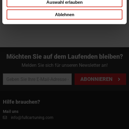
Auswahl erlauben
Professioneller Rat nötig?
Starte einen Livechat oder sende eine Email an
Ablehnen
info@fullcartuning.de
Möchten Sie auf dem Laufenden bleiben?
Melden Sie sich für unseren Newsletter an!
ABONNIEREN
Hilfe brauchen?
Mail uns
info@fullcartuning.com