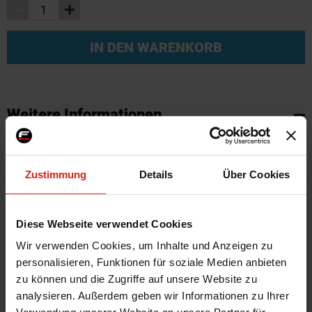
IN DEN WARENKORB
Weitere Informationen
Weitere
SKU
57553
Informationen
Marke
NTK
Zustimmung
Details
Über Cookies
Herstellercode
NTK-24283
Montagematerial
Nein
Diese Webseite verwendet Cookies
Automarkenname
Honda
Wir verwenden Cookies, um Inhalte und Anzeigen zu
Automodell Name
FR-V
personalisieren, Funktionen für soziale Medien anbieten
Universal
Nein
zu können und die Zugriffe auf unsere Website zu
analysieren. Außerdem geben wir Informationen zu Ihrer
Version
nach Kat