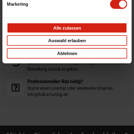
Marketing
STELLE EINE FRAGE
Alle zulassen
Bestellt vor 16:00 Uhr
Auswahl erlauben
verschickt am selben Tag
Ablehnen
Nicht zufrieden?
Du hast immer eine 14-tägige Rückgabefrist um deine
Bestellung zurück zu geben.
Professioneller Rat nötig?
Starte einen Livechat oder sende eine Email an
info@fullcartuning.de