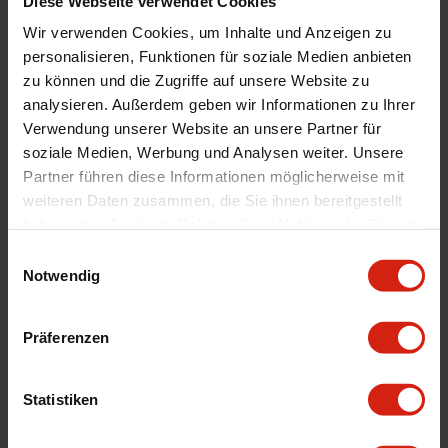
Diese Webseite verwendet Cookies
Menge
Satz von 2
Wir verwenden Cookies, um Inhalte und Anzeigen zu
personalisieren, Funktionen für soziale Medien anbieten
Automarkenname
Honda
zu können und die Zugriffe auf unsere Website zu
Automodell Name
Accord,Accord Aero Deck
analysieren. Außerdem geben wir Informationen zu Ihrer
Universal
Nein
Verwendung unserer Website an unsere Partner für
Version
Sport Gebohrt
soziale Medien, Werbung und Analysen weiter. Unsere
Partner führen diese Informationen möglicherweise mit
Durchmesser
300 mm
weiteren Daten zusammen, die Sie ihnen bereitgestellt
Montage
Wenn möglich, schreiben Sie uns eine E-
haben oder die sie im Rahmen Ihrer Nutzung der Dienste
Mail oder rufen Sie uns an.
gesammelt haben.
Einwilligungsauswahl
Notwendig
Geeignet Für
Präferenzen
Details
Statistiken
Bewertungen