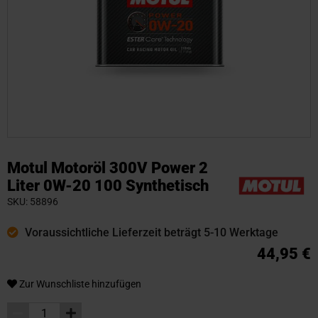
Zum
Anfang
Motul Motoröl 300V Power 2
der
Liter 0W-20 100 Synthetisch
Bildgalerie
SKU
58896
springen
Voraussichtliche Lieferzeit beträgt 5-10 Werktage
44,95 €
Zur Wunschliste hinzufügen