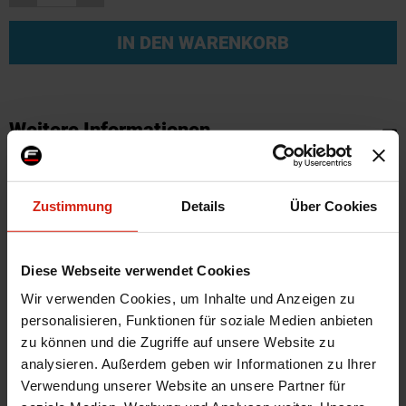
IN DEN WARENKORB
Weitere Informationen
Weitere
SKU
58896
Informationen
Marke
Motul
Zustimmung
Details
Über Cookies
Herstellercode
110813
Montagematerial
Nein
Diese Webseite verwendet Cookies
Ölviskusität
0W-20
Wir verwenden Cookies, um Inhalte und Anzeigen zu
Material
100 Synthetisch
personalisieren, Funktionen für soziale Medien anbieten
Product Line
300V Power
zu können und die Zugriffe auf unsere Website zu
analysieren. Außerdem geben wir Informationen zu Ihrer
Universal
Ja
Verwendung unserer Website an unsere Partner für
Kapazität
2 L