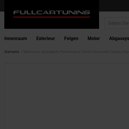
Innenraum
Exterieur
Felgen
Motor
Abgassy
Startseite
Mishimoto Ansaugrohr Performance 70mm Aluminium Subaru Imp
Zum
Ende
der
Bildgalerie
springen