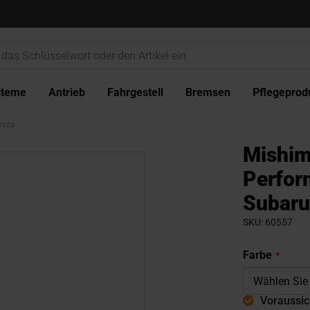
steme
Antrieb
Fahrgestell
Bremsen
Pflegeprod
reza
Mishim
Perfo
Subaru
SKU
60557
Farbe
Voraussich