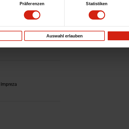
Präferenzen
Statistiken
-15WRD
er rufen Sie uns an.
Auswahl erlauben
 Impreza