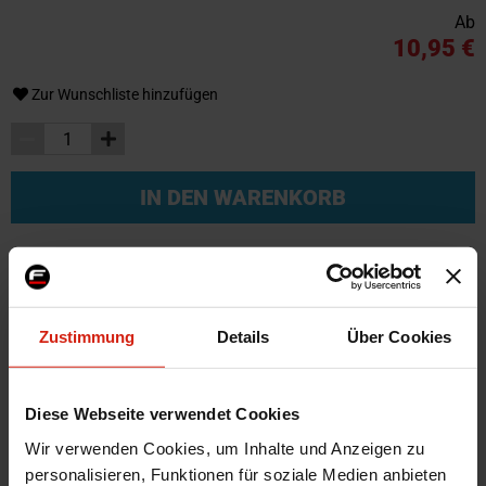
Ab
10,95 €
Zur Wunschliste hinzufügen
IN DEN WARENKORB
Weitere Informationen
Zustimmung
Details
Über Cookies
Weitere
SKU
60578
Informationen
Marke
Mishimoto
Diese Webseite verwendet Cookies
Montagematerial
Nein
Wir verwenden Cookies, um Inhalte und Anzeigen zu
Material
Edelstahl
personalisieren, Funktionen für soziale Medien anbieten
Universal
Ja