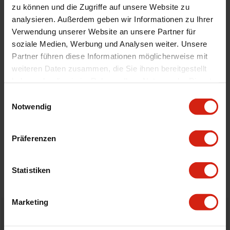
zu können und die Zugriffe auf unsere Website zu
Version
T-Bolt Constant Tension
analysieren. Außerdem geben wir Informationen zu Ihrer
Herstellercodes
MMCLAMP-4T, MMCLAMP-25T,
Verwendung unserer Website an unsere Partner für
MMCLAMP-275T, MMCLAMP-3T,
soziale Medien, Werbung und Analysen weiter. Unsere
MMCLAMP-325T, MMCLAMP-35T,
Partner führen diese Informationen möglicherweise mit
MMCLAMP-375T
weiteren Daten zusammen, die Sie ihnen bereitgestellt
Materialstärken
9.8 mm
haben oder die sie im Rahmen Ihrer Nutzung der Dienste
gesammelt haben.
Einwilligungsauswahl
Notwendig
Details
Präferenzen
Bewertungen
Statistiken
STELLE EINE FRAGE
Marketing
Bestellt vor 16:00 Uhr