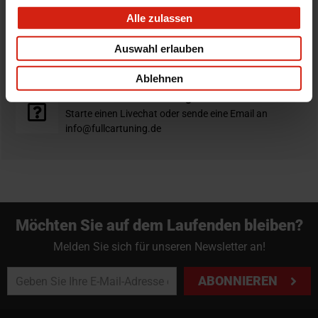
verschickt am selben Tag
Alle zulassen
Nicht zufrieden?
Auswahl erlauben
Du hast immer eine 14-tägige Rückgabefrist um deine
Bestellung zurück zu geben.
Ablehnen
Professioneller Rat nötig?
Starte einen Livechat oder sende eine Email an
info@fullcartuning.de
Möchten Sie auf dem Laufenden bleiben?
Melden Sie sich für unseren Newsletter an!
ABONNIEREN