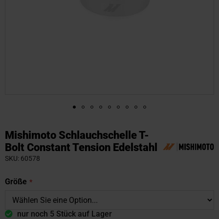
Zum
Anfang
Mishimoto Schlauchschelle T-
der
Bolt Constant Tension Edelstahl
Bildgalerie
SKU
60578
springen
Größe
nur noch 5 Stück auf Lager