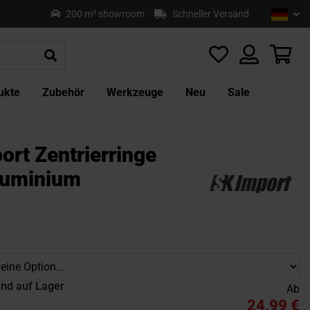
Sprach
Deu
200 m² showroom
Schneller Versand
Z
In
sp
Mei
ukte
Zubehör
Werkzeuge
Neu
Sale
ort Zentrierringe
luminium
nd auf Lager
Ab
24,99 €