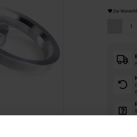
Zur Wunschl
v
D
z
S
i