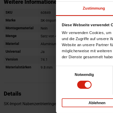
Anfang
Weitere Informationen
der
Zustimmung
Weitere
SKU
Bildgalerie
60849
Informationen
springen
Marke
SK-Import
Diese Webseite verwendet 
Montagematerial
Nein
Wir verwenden Cookies, um I
Menge
Satz von 4
und die Zugriffe auf unsere 
Material
Aluminium
Website an unsere Partner fü
möglicherweise mit weiteren
Universal
Ja
der Dienste gesammelt habe
Version
74.1
Materialstärken
9.8 mm
Einwilligungsauswahl
Notwendig
Details
Ablehnen
SK-Import Nabenzentrierringe 74.1 Aluminium