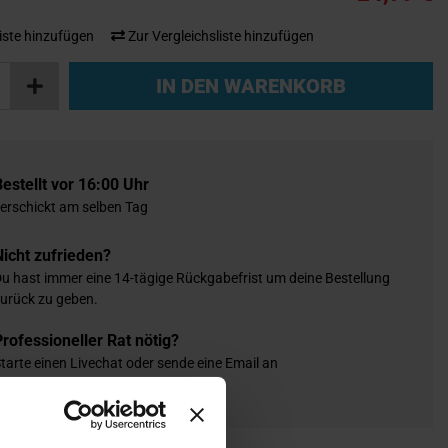
iste hinzufügen
Zur Vergleichsliste hinzufügen
IN DEN WARENKORB
Bestellt vor 16:00 Uhr
erschickt am selben Tag
Nicht zufrieden?
u hast immer eine 14-tägige Rückgabefrist um deine Bestellung
urück zu geben.
Professioneller Rat nötig?
tarte einen Livechat oder sende eine Email an
nfo@fullcartuning.de