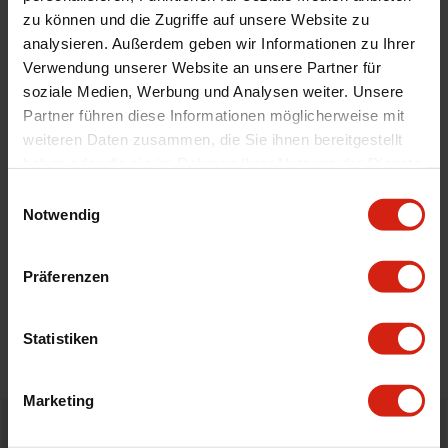
Vorne/Hinten
Hinten
zu können und die Zugriffe auf unsere Website zu
analysieren. Außerdem geben wir Informationen zu Ihrer
Links und/oder rechts
Rechts
Verwendung unserer Website an unsere Partner für
Montagematerial
Nein
soziale Medien, Werbung und Analysen weiter. Unsere
Länge
1870 mm
Partner führen diese Informationen möglicherweise mit
weiteren Daten zusammen, die Sie ihnen bereitgestellt
haben oder die sie im Rahmen Ihrer Nutzung der Dienste
Geeignet Für
gesammelt haben.
Einwilligungsauswahl
Notwendig
Details
Präferenzen
Bewertungen
Statistiken
STELLE EINE FRAGE
Marketing
Bestellt vor 16:00 Uhr