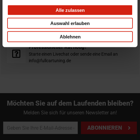
verschickt am selben Tag
Alle zulassen
Nicht zufrieden?
Auswahl erlauben
Du hast immer eine 14-tägige Rückgabefrist um deine
Bestellung zurück zu geben.
Ablehnen
Professioneller Rat nötig?
Starte einen Livechat oder sende eine Email an
info@fullcartuning.de
Möchten Sie auf dem Laufenden bleiben?
Melden Sie sich für unseren Newsletter an!
ABONNIEREN