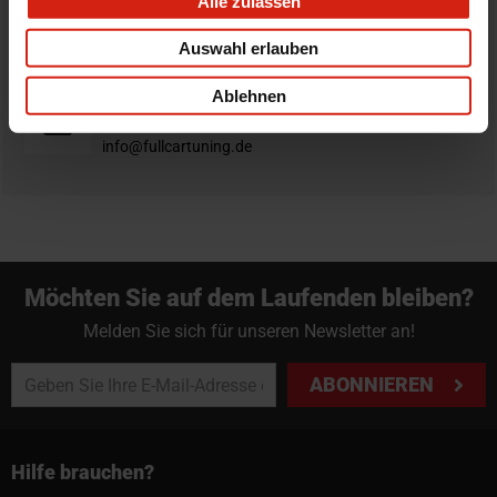
Alle zulassen
Nicht zufrieden?
Du hast immer eine 14-tägige Rückgabefrist um deine
Auswahl erlauben
Bestellung zurück zu geben.
Ablehnen
Professioneller Rat nötig?
Starte einen Livechat oder sende eine Email an
info@fullcartuning.de
Möchten Sie auf dem Laufenden bleiben?
Melden Sie sich für unseren Newsletter an!
ABONNIEREN
Hilfe brauchen?