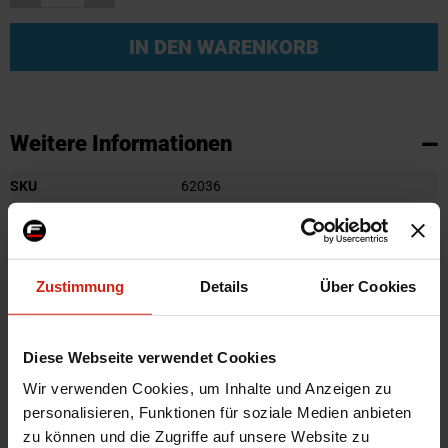
IN DEN WARENKORB
Weitere Informationen
Weitere
SKU
62036
Informationen
Marke
Ashuki
Herstellercode
H309-09R / 238044
Product Line
OEM
Zustimmung
Details
Über Cookies
Universal
Nein
Automarkenname
Honda
Diese Webseite verwendet Cookies
Automodell Name
Accord,CR-V,FR-V
Wir verwenden Cookies, um Inhalte und Anzeigen zu
Zertifikat
Kein Gutachten oder ABE
personalisieren, Funktionen für soziale Medien anbieten
Vorne/Hinten
Hinten
zu können und die Zugriffe auf unsere Website zu