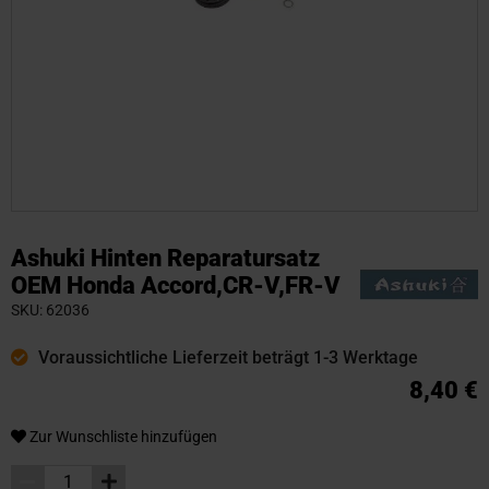
Zum
Anfang
Ashuki Hinten Reparatursatz
der
OEM Honda Accord,CR-V,FR-V
Bildgalerie
SKU
62036
springen
Voraussichtliche Lieferzeit beträgt 1-3 Werktage
8,40 €
Zur Wunschliste hinzufügen