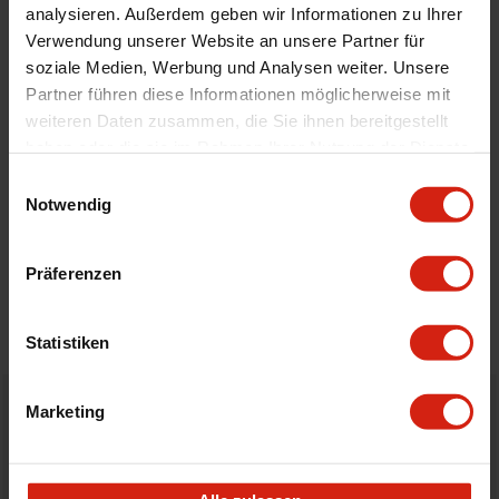
analysieren. Außerdem geben wir Informationen zu Ihrer
Menge
Komplett-Set
Verwendung unserer Website an unsere Partner für
Montagematerial
Nein
soziale Medien, Werbung und Analysen weiter. Unsere
Partner führen diese Informationen möglicherweise mit
weiteren Daten zusammen, die Sie ihnen bereitgestellt
Geeignet Für
haben oder die sie im Rahmen Ihrer Nutzung der Dienste
gesammelt haben.
Einwilligungsauswahl
Details
Notwendig
Bewertungen
Präferenzen
STELLE EINE FRAGE
Statistiken
Marketing
Bestellt vor 16:00 Uhr
verschickt am selben Tag