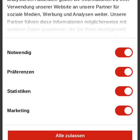
Version
On Plug
Verwendung unserer Website an unsere Partner für
soziale Medien, Werbung und Analysen weiter. Unsere
Partner führen diese Informationen möglicherweise mit
Geeignet Für
weiteren Daten zusammen, die Sie ihnen bereitgestellt
haben oder die sie im Rahmen Ihrer Nutzung der Dienste
gesammelt haben.
Einwilligungsauswahl
Details
Notwendig
Bewertungen
Präferenzen
STELLE EINE FRAGE
Statistiken
Bestellt vor 16:00 Uhr
Marketing
verschickt am selben Tag
Nicht zufrieden?
Alle zulassen
Du hast immer eine 14-tägige Rückgabefrist um deine