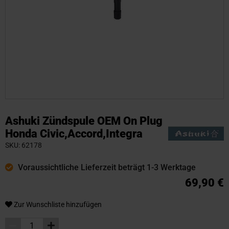
Zum
Anfang
Ashuki Zündspule OEM On Plug
der
Honda Civic,Accord,Integra
Bildgalerie
SKU
62178
springen
Voraussichtliche Lieferzeit beträgt 1-3 Werktage
69,90 €
Zur Wunschliste hinzufügen