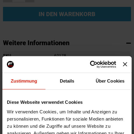
IN DEN WARENKORB
Weitere Informationen
Weitere
SKU
62178
Informationen
Marke
Ashuki
Zertifikat
Kein Gutachten oder ABE
Zustimmung
Details
Über Cookies
Herstellercode
H595-03 / BO-405
Montagematerial
Nein
Diese Webseite verwendet Cookies
Automarkenname
Honda
Automodell Name
Civic,Accord,Integra
Wir verwenden Cookies, um Inhalte und Anzeigen zu
personalisieren, Funktionen für soziale Medien anbieten
Product Line
OEM
zu können und die Zugriffe auf unsere Website zu
Universal
Nein
analysieren. Außerdem geben wir Informationen zu Ihrer