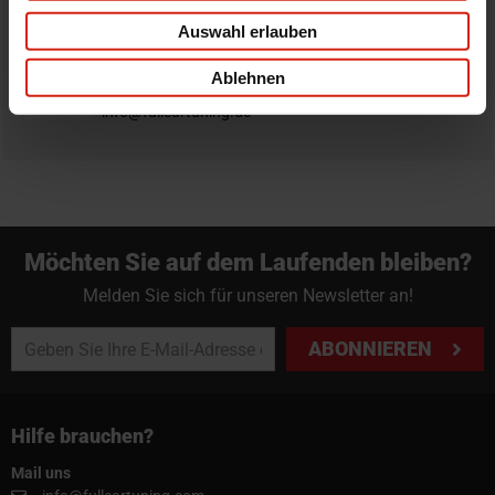
Bestellung zurück zu geben.
Auswahl erlauben
Professioneller Rat nötig?
Ablehnen
Starte einen Livechat oder sende eine Email an
info@fullcartuning.de
Möchten Sie auf dem Laufenden bleiben?
Melden Sie sich für unseren Newsletter an!
ABONNIEREN
Hilfe brauchen?
Mail uns