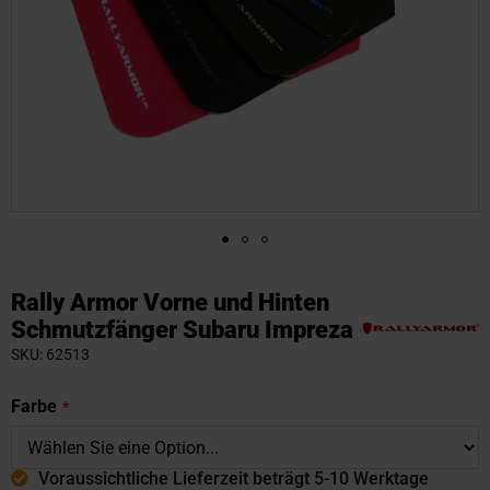
Zum
Anfang
Rally Armor Vorne und Hinten
der
Schmutzfänger Subaru Impreza
Bildgalerie
SKU
62513
springen
Farbe
Voraussichtliche Lieferzeit beträgt 5-10 Werktage