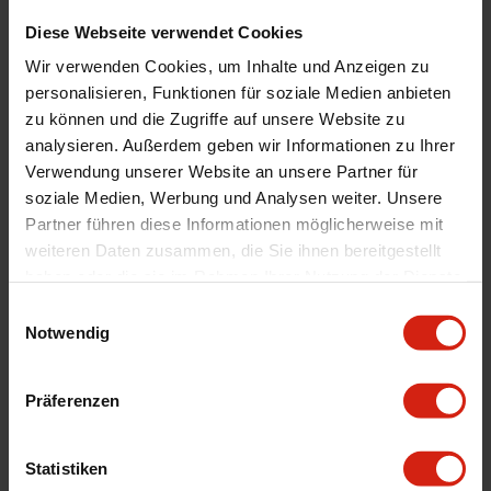
Automarkenname
Subaru
Diese Webseite verwendet Cookies
Automodell Name
Impreza
Wir verwenden Cookies, um Inhalte und Anzeigen zu
personalisieren, Funktionen für soziale Medien anbieten
Universal
Nein
zu können und die Zugriffe auf unsere Website zu
Herstellercodes
RAL-MF1-BLK , RAL-MF1-UR-BLK/BL ,
analysieren. Außerdem geben wir Informationen zu Ihrer
RAL-MF1-UR-BLK/GRY , RAL-MF1-UR-
Verwendung unserer Website an unsere Partner für
BLK/RD , RAL-MF1-UR-RD/WH , RAL-
soziale Medien, Werbung und Analysen weiter. Unsere
MF1-UR-BLK/SIL , RAL-MF1-UR-BLK/WH
Partner führen diese Informationen möglicherweise mit
Materialstärken
9.8 mm
weiteren Daten zusammen, die Sie ihnen bereitgestellt
Technische Daten
2003-2007 Impreza Sedan + Station WRX
haben oder die sie im Rahmen Ihrer Nutzung der Dienste
+ STI Doesn't fit Impreza 06-07 Wagon
gesammelt haben.
Einwilligungsauswahl
Hawk Eye
Notwendig
Geeignet Für
Präferenzen
Details
Statistiken