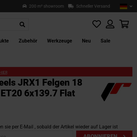
Sprach
Deu
200 m² showroom
Schneller Versand
Z
In
sp
Mei
ukte
Zubehör
Werkzeuge
Neu
Sale
HIER
els JRX1 Felgen 18
 ET20 6x139.7 Flat
n sie per E-Mail , sobald der Artikel wieder auf Lager ist
ABONNIEREN