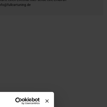
nfo@fullcartuning.de