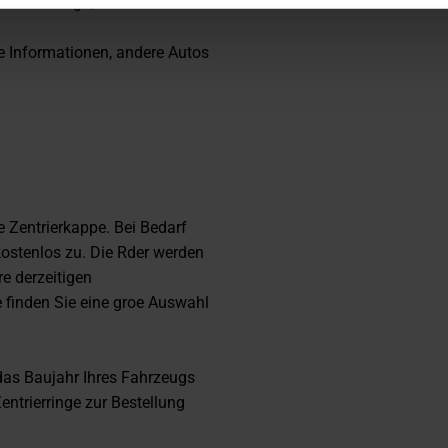
eichen Design, wodurch ein
e Informationen, andere Autos
e Zentrierkappe. Bei Bedarf
kostenlos zu. Die R
der werden
hre derzeitigen
finden Sie eine gro
e Auswahl
 das Baujahr Ihres Fahrzeugs
entrierringe zur Bestellung