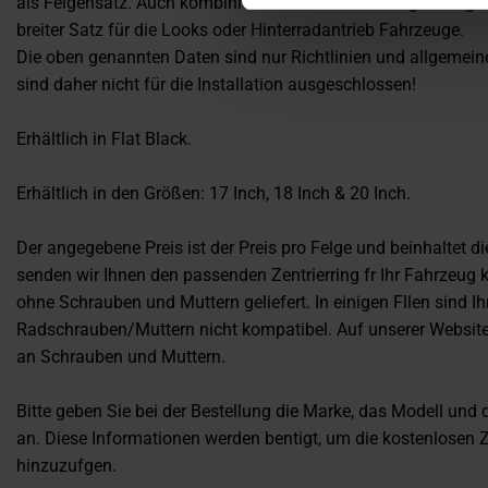
als Felgensatz. Auch kombinierbar mit breiteren Felgen im gl
breiter Satz für die Looks oder Hinterradantrieb Fahrzeuge.
Die oben genannten Daten sind nur Richtlinien und allgemein
sind daher nicht für die Installation ausgeschlossen!
Erhältlich in Flat Black.
Erhältlich in den Größen: 17 Inch, 18 Inch & 20 Inch.
Der angegebene Preis ist der Preis pro Felge und beinhaltet di
senden wir Ihnen den passenden Zentrierring f
r Ihr Fahrzeug 
ohne Schrauben und Muttern geliefert. In einigen F
llen sind I
Radschrauben/Muttern nicht kompatibel. Auf unserer Website 
an Schrauben und Muttern.
Bitte geben Sie bei der Bestellung die Marke, das Modell und
an. Diese Informationen werden ben
tigt, um die kostenlosen Z
hinzuzuf
gen.