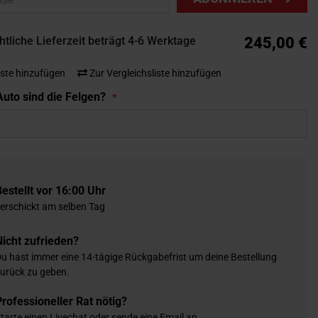
tliche Lieferzeit beträgt 4-6 Werktage
245,00 €
ste hinzufügen
Zur Vergleichsliste hinzufügen
uto sind die Felgen?
Bestellt vor 16:00 Uhr
erschickt am selben Tag
Nicht zufrieden?
u hast immer eine 14-tägige Rückgabefrist um deine Bestellung
urück zu geben.
Professioneller Rat nötig?
tarte einen Livechat oder sende eine Email an