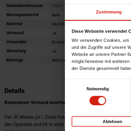
Nabendurchmesser
110.1
Zustimmung
Montagematerial
Nein
Material
Aluminium
Diese Webseite verwendet 
Universal
Ja
Wir verwenden Cookies, um I
Versenden
Kostenloser Versand innerhalb Europas
und die Zugriffe auf unsere 
Winterfelg
Ja
Website an unsere Partner fü
Montage
Wenn möglich, schreiben Sie uns eine E-Mail 
möglicherweise mit weiteren
der Dienste gesammelt habe
Einwilligungsauswahl
Notwendig
Details
Kostenloser Versand innerhalb Europas!
Der JR Wheels jrx1; Diese Felge ist robust, hat aber einige wit
Ablehnen
den Speichen und h
lt in allen Situationen im Gel
nde stand. Ve