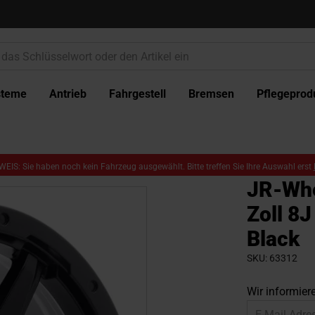
steme
Antrieb
Fahrgestell
Bremsen
Pflegeprod
EIS: Sie haben noch kein Fahrzeug ausgewählt. Bitte treffen Sie Ihre Auswahl erst
JR-Whe
Zoll 8J
Black
SKU
63312
Wir informiere