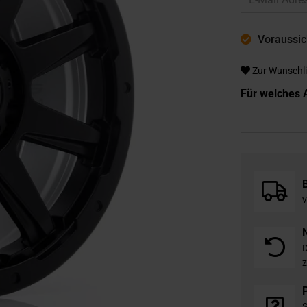
Voraussich
Zur Wunschli
Für welches A
v
D
z
S