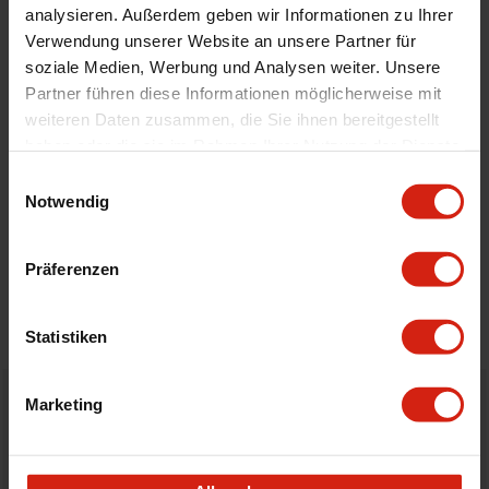
analysieren. Außerdem geben wir Informationen zu Ihrer
Zertifikat
Kein Gutachten oder ABE
Verwendung unserer Website an unsere Partner für
Gewindemaße
M20
soziale Medien, Werbung und Analysen weiter. Unsere
Dash Fittinge
-10 AN
Partner führen diese Informationen möglicherweise mit
Montagematerial
Nein
weiteren Daten zusammen, die Sie ihnen bereitgestellt
haben oder die sie im Rahmen Ihrer Nutzung der Dienste
gesammelt haben.
Einwilligungsauswahl
Details
Notwendig
Bewertungen
Präferenzen
STELLE EINE FRAGE
Statistiken
Marketing
Bestellt vor 16:00 Uhr
verschickt am selben Tag