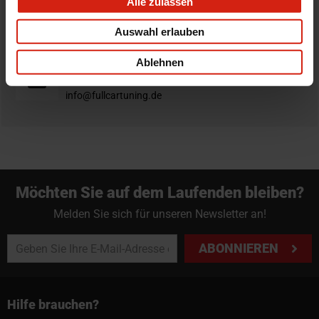
Alle zulassen
Nicht zufrieden?
Du hast immer eine 14-tägige Rückgabefrist um deine
Auswahl erlauben
Bestellung zurück zu geben.
Ablehnen
Professioneller Rat nötig?
Starte einen Livechat oder sende eine Email an
info@fullcartuning.de
Möchten Sie auf dem Laufenden bleiben?
Melden Sie sich für unseren Newsletter an!
ABONNIEREN
Hilfe brauchen?