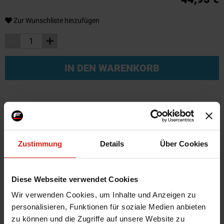
Zur Wunschliste hinzufügen
IN DEN WARENKORB
Weitere Informationen
Weitere
SKU
64795-BK
Zustimmung
Details
Über Cookies
Informationen
Marke
Mishimoto
Herstellercode
MMBB-10ANBK
Diese Webseite verwendet Cookies
Farbe
Schwarz
Wir verwenden Cookies, um Inhalte und Anzeigen zu
Material
Aluminium
personalisieren, Funktionen für soziale Medien anbieten
Universal
Ja
zu können und die Zugriffe auf unsere Website zu