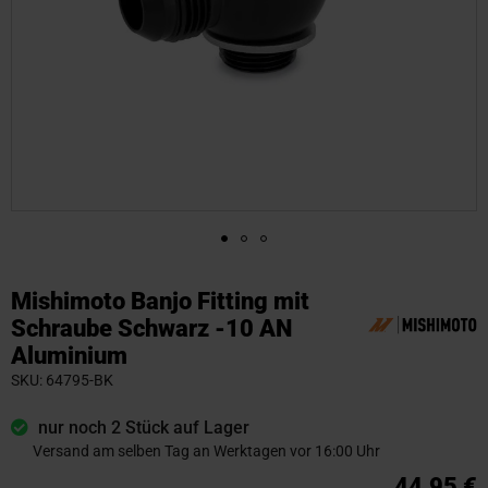
Zum
Anfang
Mishimoto Banjo Fitting mit
der
Schraube Schwarz -10 AN
Bildgalerie
Aluminium
springen
SKU
64795-BK
nur noch 2 Stück auf Lager
Versand am selben Tag an Werktagen vor 16:00 Uhr
44,95 €