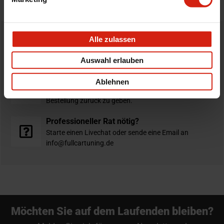
Alle zulassen
Bestellt vor 16:00 Uhr
verschickt am selben Tag
Auswahl erlauben
Nicht zufrieden?
Ablehnen
Du hast immer eine 14-tägige Rückgabefrist um deine
Bestellung zurück zu geben.
Professioneller Rat nötig?
Starte einen Livechat oder sende eine Email an
info@fullcartuning.de
Möchten Sie auf dem Laufenden bleiben?