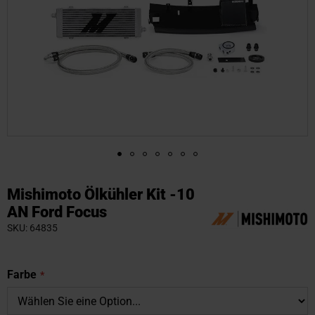
Zum
Anfang
Mishimoto Ölkühler Kit -10
der
AN Ford Focus
Bildgalerie
SKU
64835
springen
Farbe