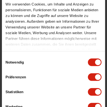
Automarkenname
Ford
Wir verwenden Cookies, um Inhalte und Anzeigen zu
personalisieren, Funktionen für soziale Medien anbieten
Automodell Name
Focus
zu können und die Zugriffe auf unsere Website zu
Dash Fittinge
-10 AN
analysieren. Außerdem geben wir Informationen zu Ihrer
Universal
Nein
Verwendung unserer Website an unsere Partner für
soziale Medien, Werbung und Analysen weiter. Unsere
Herstellercodes
MMOC-RS-16SL, MMOC-RS-16BK
Partner führen diese Informationen möglicherweise mit
Materialstärken
9.8 mm
weiteren Daten zusammen, die Sie ihnen bereitgestellt
Technische Daten
Only Fits Ford Focus RS 2016+
haben oder die sie im Rahmen Ihrer Nutzung der Dienste
gesammelt haben.
Einwilligungsauswahl
Notwendig
Geeignet Für
Präferenzen
Details
Statistiken
Bewertungen
STELLE EINE FRAGE
Marketing