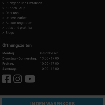
Rückgabe und Umtausch
Kunden FAQs
Über uns
Unsere Marken
Ausstellungsraum
Jobs und praktika
Blogs
Öffnungszeiten
Montag
Geschlossen
Dienstag - Donnerstag:
13:00 - 17:00
Freitag:
10:00 - 17:00
Samstag:
10:00 - 16:00
© 2026 Fullcartuning
IN DEN WARENKORB
AGB
|
Impressum
|
Datenschutz