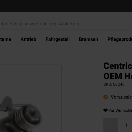
steme
Antrieb
Fahrgestell
Bremsen
Pflegeprod
Centri
OEM Ho
SKU
66240
Voraussich
Zur Wunschli