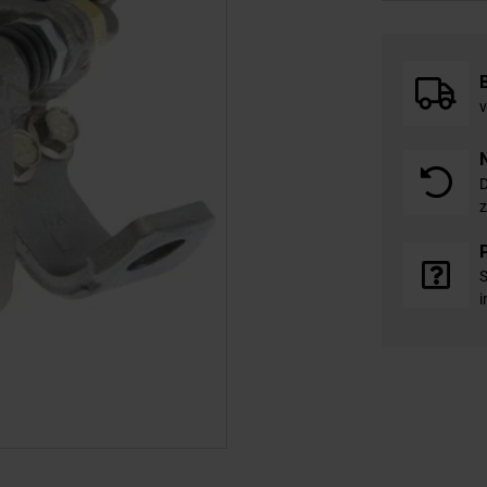
v
D
z
S
i