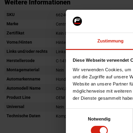
Anfang
Weitere Informationen
der
Weitere
SKU
Bildgalerie
66240
Informationen
springen
Marke
Centric
Zertifikat
Kein Gutachten oder ABE
Zustimmung
Vorne/Hinten
Hinten
Links und/oder rechts
Links
Diese Webseite verwendet 
Herstellercode
C-141.40532
Wir verwenden Cookies, um I
Montagematerial
Nein
und die Zugriffe auf unsere 
Automarkenname
Honda
Website an unsere Partner fü
Automodell Name
Civic,Del Sol
möglicherweise mit weiteren
Product Line
OEM
der Dienste gesammelt habe
Universal
Nein
Einwilligungsauswahl
Technische Daten
Kompletter Bremssattel inklusive Bremsb
Notwendig