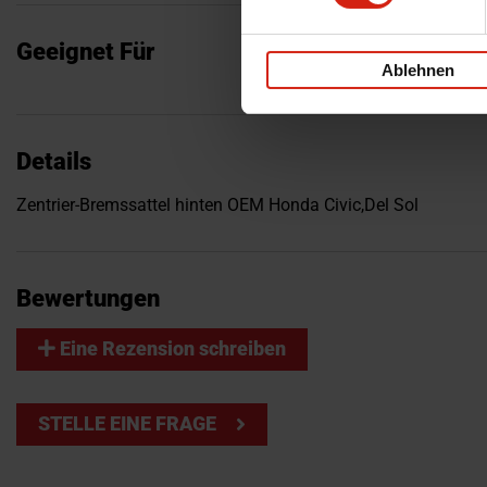
Geeignet Für
Ablehnen
Details
Zentrier-Bremssattel hinten OEM Honda Civic,Del Sol
Bewertungen
Eine Rezension schreiben
STELLE EINE FRAGE