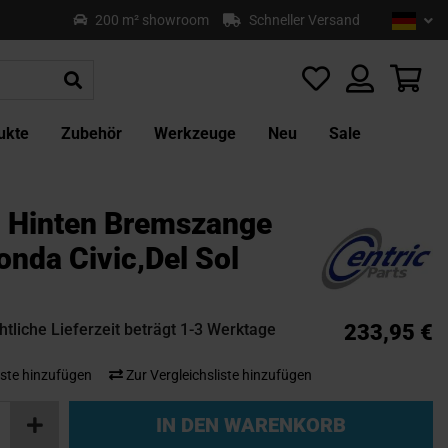
Sprach
Deu
200 m² showroom
Schneller Versand
Z
In
sp
Mei
ukte
Zubehör
Werkzeuge
Neu
Sale
c Hinten Bremszange
nda Civic,Del Sol
tliche Lieferzeit beträgt 1-3 Werktage
233,95 €
ste hinzufügen
Zur Vergleichsliste hinzufügen
IN DEN WARENKORB