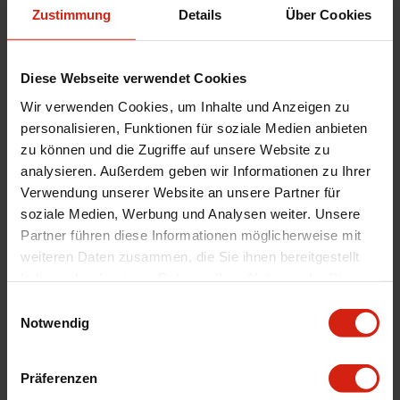
Vorne/Hinten
Vorne
Zustimmung
Details
Über Cookies
Herstellercode
RT 4582-GL T1
Montagematerial
Nein
Diese Webseite verwendet Cookies
Lochkreis
4x100
Wir verwenden Cookies, um Inhalte und Anzeigen zu
Menge
Satz von 2
personalisieren, Funktionen für soziale Medien anbieten
zu können und die Zugriffe auf unsere Website zu
Automarkenname
Honda
analysieren. Außerdem geben wir Informationen zu Ihrer
Automodell Name
Civic,CRX,Del Sol
Verwendung unserer Website an unsere Partner für
Product Line
Graphite Line
soziale Medien, Werbung und Analysen weiter. Unsere
Universal
Nein
Partner führen diese Informationen möglicherweise mit
weiteren Daten zusammen, die Sie ihnen bereitgestellt
Version
T1 Sport geschlitzt
haben oder die sie im Rahmen Ihrer Nutzung der Dienste
Durchmesser
282 mm
gesammelt haben.
Einwilligungsauswahl
Technische Daten
262mm to 282mm conversion
Notwendig
Montage
Wenn möglich, schreiben Sie uns eine E-
Mail oder rufen Sie uns an.
Präferenzen