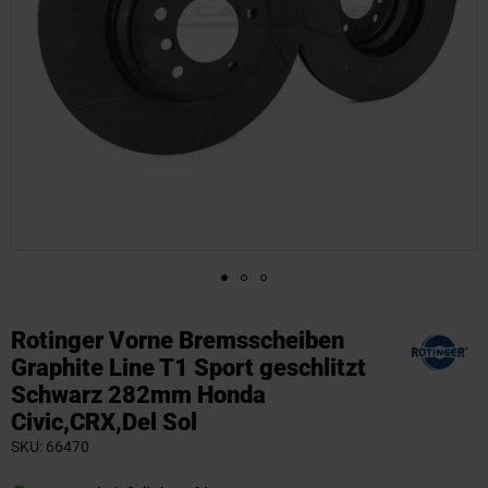
Zum
Anfang
Rotinger Vorne Bremsscheiben
der
Graphite Line T1 Sport geschlitzt
Bildgalerie
Schwarz 282mm Honda
springen
Civic,CRX,Del Sol
SKU
66470