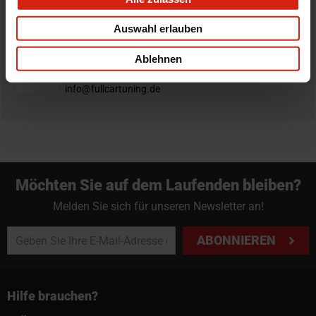
Du hast immer eine 14-tägige Rückgabefrist um deine
Auswahl erlauben
Bestellung zurück zu geben.
Professioneller Rat nötig?
Ablehnen
Starte einen Livechat oder sende eine Email an
info@fullcartuning.de
Möchten Sie auf dem Laufenden bleiben?
Melden Sie sich für unseren Newsletter an!
ABONNIEREN
Hilfe brauchen?