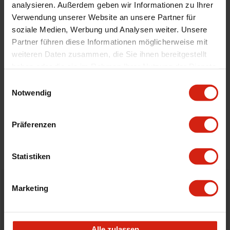
analysieren. Außerdem geben wir Informationen zu Ihrer
Universal
Nein
Verwendung unserer Website an unsere Partner für
Version
Super Angle Hard
soziale Medien, Werbung und Analysen weiter. Unsere
Partner führen diese Informationen möglicherweise mit
weiteren Daten zusammen, die Sie ihnen bereitgestellt
Geeignet Für
haben oder die sie im Rahmen Ihrer Nutzung der Dienste
gesammelt haben.
Einwilligungsauswahl
Details
Notwendig
Bewertungen
Präferenzen
STELLE EINE FRAGE
Statistiken
Marketing
Bestellt vor 16:00 Uhr
verschickt am selben Tag
Nicht zufrieden?
Alle zulassen