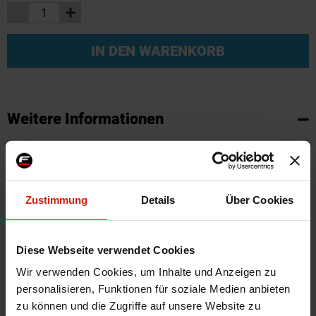
IN DEN WARENKORB
Weitere Informationen
Weitere
SKU
66870
Informationen
Marke
Hardrace
Herstellercode
6219
Zustimmung
Details
Über Cookies
Montagematerial
Nein
Menge
Satz von 2
Diese Webseite verwendet Cookies
Automarkenname
Nissan
Wir verwenden Cookies, um Inhalte und Anzeigen zu
Automodell Name
S13,S14,S15
personalisieren, Funktionen für soziale Medien anbieten
Material
Stahl
zu können und die Zugriffe auf unsere Website zu