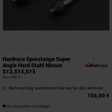
Zum
Anfang
Hardrace Spurstange Super
der
Angle Hard Stahl Nissan
Bildgalerie
S13,S14,S15
springen
SKU
66870
Nicht vorrätig, kontaktieren Sie uns für die Lieferzeit.
156,00 €
Zur Wunschliste hinzufügen