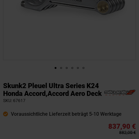
Zum
Anfang
Skunk2 Pleuel Ultra Series K24
der
Honda Accord,Accord Aero Deck
Bildgalerie
SKU
67617
springen
Voraussichtliche Lieferzeit beträgt 5-10 Werktage
837,90 €
882,00 €