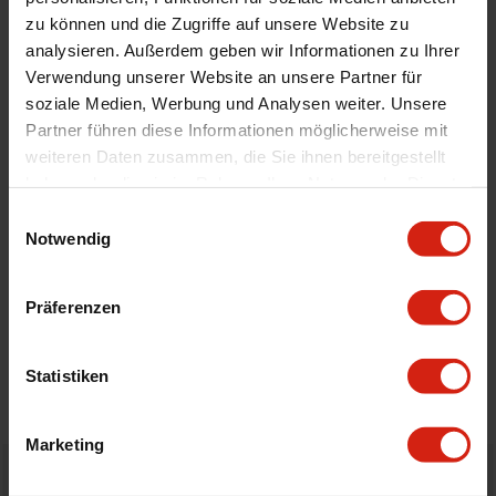
Automodell Name
Accord,Accord Aero Deck
zu können und die Zugriffe auf unsere Website zu
analysieren. Außerdem geben wir Informationen zu Ihrer
Product Line
Ultra Series
Verwendung unserer Website an unsere Partner für
Universal
Nein
soziale Medien, Werbung und Analysen weiter. Unsere
Version
K24
Partner führen diese Informationen möglicherweise mit
weiteren Daten zusammen, die Sie ihnen bereitgestellt
haben oder die sie im Rahmen Ihrer Nutzung der Dienste
Geeignet Für
gesammelt haben.
Einwilligungsauswahl
Notwendig
Details
Präferenzen
Bewertungen
Statistiken
STELLE EINE FRAGE
Marketing
Bestellt vor 16:00 Uhr