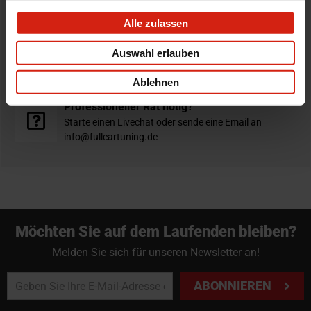
verschickt am selben Tag
Alle zulassen
Nicht zufrieden?
Auswahl erlauben
Du hast immer eine 14-tägige Rückgabefrist um deine
Bestellung zurück zu geben.
Ablehnen
Professioneller Rat nötig?
Starte einen Livechat oder sende eine Email an
info@fullcartuning.de
Möchten Sie auf dem Laufenden bleiben?
Melden Sie sich für unseren Newsletter an!
ABONNIEREN