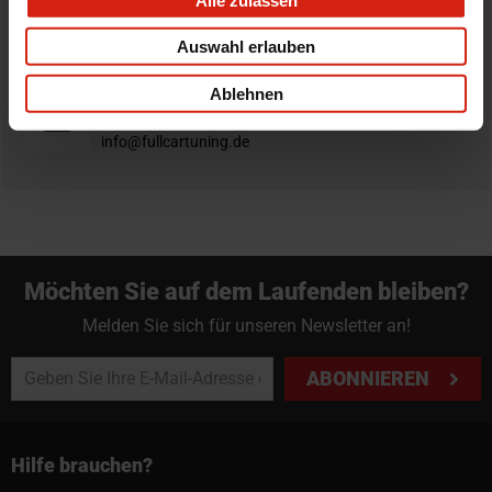
Nicht zufrieden?
Du hast immer eine 14-tägige Rückgabefrist um deine
Auswahl erlauben
Bestellung zurück zu geben.
Ablehnen
Professioneller Rat nötig?
Starte einen Livechat oder sende eine Email an
info@fullcartuning.de
Möchten Sie auf dem Laufenden bleiben?
Melden Sie sich für unseren Newsletter an!
ABONNIEREN
Hilfe brauchen?