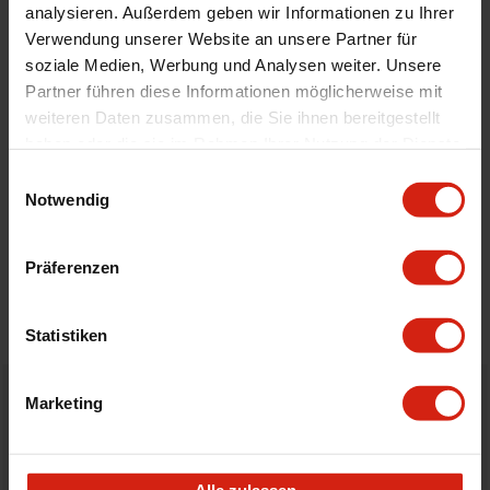
analysieren. Außerdem geben wir Informationen zu Ihrer
Automodell Name
IS
Verwendung unserer Website an unsere Partner für
Universal
Nein
soziale Medien, Werbung und Analysen weiter. Unsere
Partner führen diese Informationen möglicherweise mit
weiteren Daten zusammen, die Sie ihnen bereitgestellt
Geeignet Für
haben oder die sie im Rahmen Ihrer Nutzung der Dienste
gesammelt haben.
Einwilligungsauswahl
Details
Notwendig
Bewertungen
Präferenzen
STELLE EINE FRAGE
Statistiken
Marketing
Bestellt vor 16:00 Uhr
verschickt am selben Tag
Alle zulassen