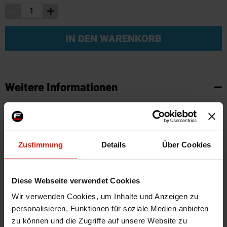
IN DEN WARENKORB
Weitere Informationen
Weitere
SKU
67993
Informationen
Marke
Hardrace
Zertifikat
Kein Gutachten oder ABE
Zustimmung
Details
Über Cookies
Vorne/Hinten
Hinten
Herstellercode
Q0092
Diese Webseite verwendet Cookies
Montagematerial
Nein
Wir verwenden Cookies, um Inhalte und Anzeigen zu
Menge
1 Stück
personalisieren, Funktionen für soziale Medien anbieten
Automarkenname
Lexus
zu können und die Zugriffe auf unsere Website zu