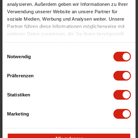
analysieren. Außerdem geben wir Informationen zu Ihrer
Automodell Name
Swift
Verwendung unserer Website an unsere Partner für
Universal
Nein
soziale Medien, Werbung und Analysen weiter. Unsere
Partner führen diese Informationen möglicherweise mit
weiteren Daten zusammen, die Sie ihnen bereitgestellt
Geeignet Für
haben oder die sie im Rahmen Ihrer Nutzung der Dienste
gesammelt haben.
Einwilligungsauswahl
Details
Notwendig
Bewertungen
Präferenzen
STELLE EINE FRAGE
Statistiken
Marketing
Bestellt vor 16:00 Uhr
verschickt am selben Tag