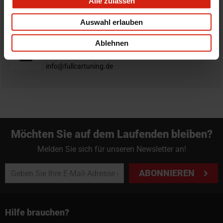
Alle zulassen
Nicht zufrieden?
Du hast immer eine 14-tägige Rückgabefrist um deine
Auswahl erlauben
Bestellung zurück zu geben.
Ablehnen
Professioneller Rat nötig?
Starte einen Livechat oder sende eine Email an
info@fullcartuning.de
Möchten Sie auf dem Laufenden bleiben?
Melden Sie sich für unseren Newsletter an!
ABONNIEREN
Hilfe brauchen?