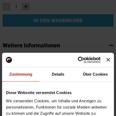
IN DEN WARENKORB
Weitere Informationen
Weitere
SKU
68163
Informationen
Marke
Hardrace
Zertifikat
Kein Gutachten oder ABE
Zustimmung
Details
Über Cookies
Links und/oder rechts
Links
Herstellercode
8511
Diese Webseite verwendet Cookies
Montagematerial
Nein
Wir verwenden Cookies, um Inhalte und Anzeigen zu
Menge
1 Stück
personalisieren, Funktionen für soziale Medien anbieten
Automarkenname
Suzuki
zu können und die Zugriffe auf unsere Website zu