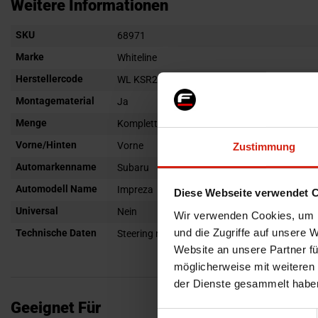
Anfang
Weitere Informationen
der
Weitere
SKU
Bildgalerie
68971
Informationen
springen
Marke
Whiteline
Herstellercode
WL KSR206
Montagematerial
Ja
Menge
Komplett-Set
Vorne/Hinten
Vorne
Zustimmung
Automarkenname
Subaru
Automodell Name
Impreza
Diese Webseite verwendet 
Universal
Nein
Wir verwenden Cookies, um I
und die Zugriffe auf unsere 
Technische Daten
Steering rack and pinion mount bushing
Website an unsere Partner fü
möglicherweise mit weiteren
der Dienste gesammelt habe
Geeignet Für
Einwilligungsauswahl