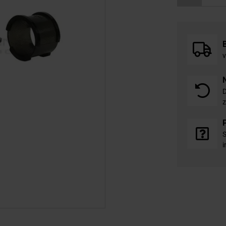
v
D
z
S
i