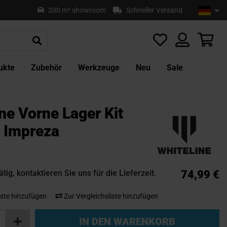
Sprach
Deu
200 m² showroom
Schneller Versand
Z
In
sp
Mei
ukte
Zubehör
Werkzeuge
Neu
Sale
ne Vorne Lager Kit
 Impreza
tig, kontaktieren Sie uns für die Lieferzeit.
74,99 €
ste hinzufügen
Zur Vergleichsliste hinzufügen
IN DEN WARENKORB