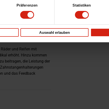
Präferenzen
Statistiken
tage Saab 9-2X Kombi /
Auswahl erlauben
007
 Räder und Reifen mit
dikal erhöht. Hinzu kommen
u beitragen, die Leistung der
e Zahnstangenhalterungen
sion und das Feedback