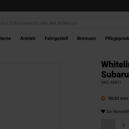
steme
Antrieb
Fahrgestell
Bremsen
Pflegeprod
Whiteli
Subaru
SKU
68971
Nicht vorrä
Zur Wunschli