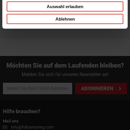
Bestellung zurück zu geben.
Auswahl erlauben
Professioneller Rat nötig?
Ablehnen
Starte einen Livechat oder sende eine Email an
info@fullcartuning.de
Möchten Sie auf dem Laufenden bleiben?
Melden Sie sich für unseren Newsletter an!
ABONNIEREN
Hilfe brauchen?
Mail uns
info@fullcartuning.com