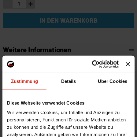
IN DEN WARENKORB
Weitere Informationen
Weitere
SKU
69304
Informationen
Marke
Whiteline
Zustimmung
Details
Über Cookies
Zertifikat
Kein Gutachten oder ABE
Herstellercode
WL W44107
Montagematerial
Ja
Diese Webseite verwendet Cookies
Menge
Satz von 10
Wir verwenden Cookies, um Inhalte und Anzeigen zu
personalisieren, Funktionen für soziale Medien anbieten
Automarkenname
Nissan
zu können und die Zugriffe auf unsere Website zu
Automodell Name
Navara,Pathfinder
analysieren. Außerdem geben wir Informationen zu Ihrer