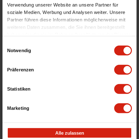
Universal
Nein
Verwendung unserer Website an unsere Partner für
soziale Medien, Werbung und Analysen weiter. Unsere
Partner führen diese Informationen möglicherweise mit
Geeignet Für
weiteren Daten zusammen, die Sie ihnen bereitgestellt
haben oder die sie im Rahmen Ihrer Nutzung der Dienste
gesammelt haben.
Details
Einwilligungsauswahl
Notwendig
Bewertungen
Präferenzen
STELLE EINE FRAGE
Statistiken
Bestellt vor 16:00 Uhr
Marketing
verschickt am selben Tag
Nicht zufrieden?
Alle zulassen
Du hast immer eine 14-tägige Rückgabefrist um deine