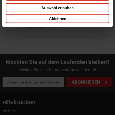
Bestellung zurück zu geben.
Auswahl erlauben
Professioneller Rat nötig?
Ablehnen
Starte einen Livechat oder sende eine Email an
info@fullcartuning.de
Möchten Sie auf dem Laufenden bleiben?
Melden Sie sich für unseren Newsletter an!
ABONNIEREN
Hilfe brauchen?
Mail uns