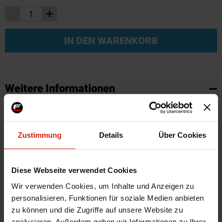
IN DEN WARENKORB
Weitere Informationen
Weitere
SKU
69319
Informationen
Marke
Whiteline
Zustimmung
Details
Über Cookies
Zertifikat
Kein Gutachten oder ABE
Herstellercode
WL W61242
Diese Webseite verwendet Cookies
Montagematerial
Ja
Wir verwenden Cookies, um Inhalte und Anzeigen zu
Menge
Satz von 12
personalisieren, Funktionen für soziale Medien anbieten
Automarkenname
Mazda
zu können und die Zugriffe auf unsere Website zu
Automodell Name
RX-7,626
analysieren. Außerdem geben wir Informationen zu Ihrer