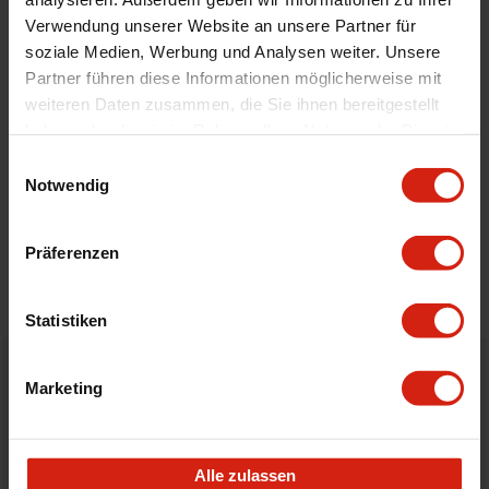
Universal
Nein
Verwendung unserer Website an unsere Partner für
soziale Medien, Werbung und Analysen weiter. Unsere
Partner führen diese Informationen möglicherweise mit
weiteren Daten zusammen, die Sie ihnen bereitgestellt
Geeignet Für
haben oder die sie im Rahmen Ihrer Nutzung der Dienste
gesammelt haben.
Einwilligungsauswahl
Details
Notwendig
Bewertungen
Präferenzen
STELLE EINE FRAGE
Statistiken
Bestellt vor 16:00 Uhr
Marketing
verschickt am selben Tag
Nicht zufrieden?
Alle zulassen
Du hast immer eine 14-tägige Rückgabefrist um deine