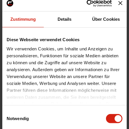
Herstellercode
JR3420905L4066BZP
Product Line
JR34
Zustimmung
Details
Über Cookies
Felgendurchmesser
20 Zoll
Felgenbreite
9J
Diese Webseite verwendet Cookies
Eindpresstiefe
ET40
Lochkreis
5x112
Wir verwenden Cookies, um Inhalte und Anzeigen zu
personalisieren, Funktionen für soziale Medien anbieten
finale Farbe
Platinum Bronze
zu können und die Zugriffe auf unsere Website zu
Menge
1 Stück
analysieren. Außerdem geben wir Informationen zu Ihrer
Farbe
Bronze
Verwendung unserer Website an unsere Partner für
soziale Medien, Werbung und Analysen weiter. Unsere
Zertifikat
Kein Gutachten oder ABE
Partner führen diese Informationen möglicherweise mit
Nabendurchmesser
66.6
weiteren Daten zusammen, die Sie ihnen bereitgestellt
Montagematerial
Nein
haben oder die sie im Rahmen Ihrer Nutzung der Dienste
gesammelt haben.
Material
Aluminium
Einwilligungsauswahl
Notwendig
Universal
Ja
Versenden
Kostenloser Versand innerhalb Europas