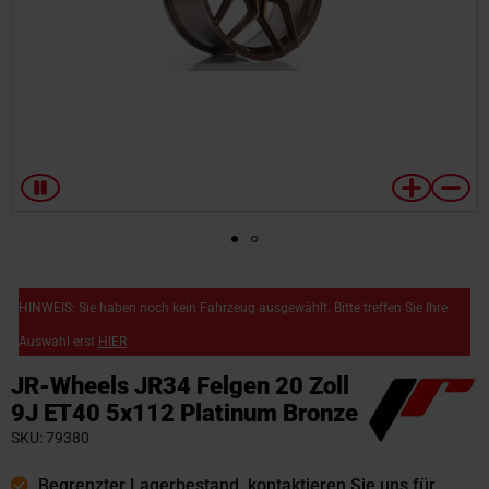
Zum
Anfang
HINWEIS: Sie haben noch kein Fahrzeug ausgewählt. Bitte treffen Sie Ihre
der
Auswahl erst
HIER
Bildgalerie
springen
JR-Wheels JR34 Felgen 20 Zoll
9J ET40 5x112 Platinum Bronze
SKU
79380
Begrenzter Lagerbestand, kontaktieren Sie uns für