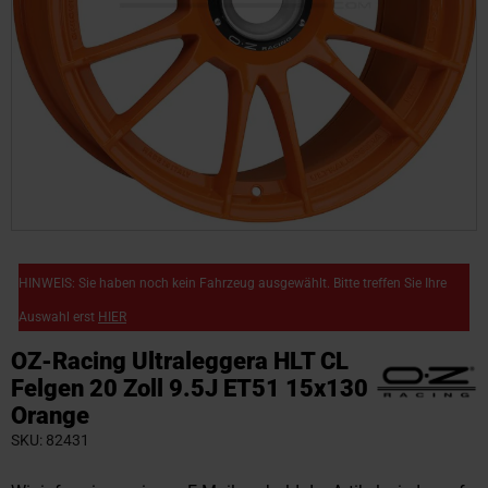
Zum
Anfang
HINWEIS: Sie haben noch kein Fahrzeug ausgewählt. Bitte treffen Sie Ihre
der
Auswahl erst
HIER
Bildgalerie
springen
OZ-Racing Ultraleggera HLT CL
Felgen 20 Zoll 9.5J ET51 15x130
Orange
SKU
82431