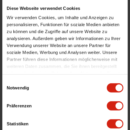
Product Line
Ultraleggera HLT CL
Diese Webseite verwendet Cookies
Felgendurchmesser
20 Zoll
Wir verwenden Cookies, um Inhalte und Anzeigen zu
Felgenbreite
9.5J
personalisieren, Funktionen für soziale Medien anbieten
Eindpresstiefe
ET51
zu können und die Zugriffe auf unsere Website zu
Lochkreis
Center Lock
analysieren. Außerdem geben wir Informationen zu Ihrer
Verwendung unserer Website an unsere Partner für
finale Farbe
Orange
soziale Medien, Werbung und Analysen weiter. Unsere
Menge
1 Stück
Partner führen diese Informationen möglicherweise mit
Farbe
Orange
weiteren Daten zusammen, die Sie ihnen bereitgestellt
Zertifikat
TÜV ABE
haben oder die sie im Rahmen Ihrer Nutzung der Dienste
gesammelt haben.
Montagematerial
Nein
Einwilligungsauswahl
Notwendig
Material
Aluminium
Universal
Ja
Präferenzen
Details
Statistiken