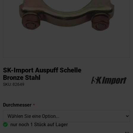
Zum
Anfang
SK-Import Auspuff Schelle
der
Bronze Stahl
Bildgalerie
SKU
82649
springen
Durchmesser
nur noch 1 Stück auf Lager