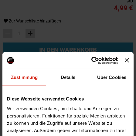
Ab
4,99 €
Zur Wunschliste hinzufügen
IN DEN WARENKORB
Zustimmung
Details
Über Cookies
Weitere Informationen
Weitere
SKU
82649
Informationen
Diese Webseite verwendet Cookies
Marke
SK-Import
Wir verwenden Cookies, um Inhalte und Anzeigen zu
Farbe
Bronze
personalisieren, Funktionen für soziale Medien anbieten
Montagematerial
Nein
zu können und die Zugriffe auf unsere Website zu
Material
Stahl
analysieren. Außerdem geben wir Informationen zu Ihrer