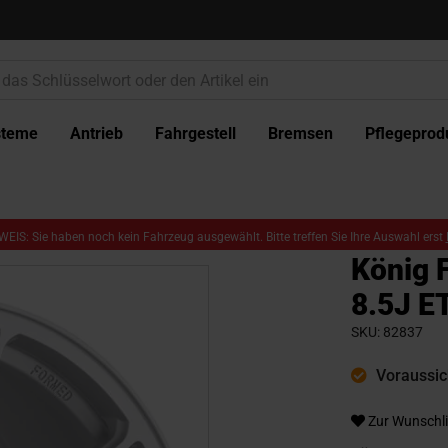
steme
Antrieb
Fahrgestell
Bremsen
Pflegeprod
EIS: Sie haben noch kein Fahrzeug ausgewählt. Bitte treffen Sie Ihre Auswahl erst
König 
8.5J E
SKU
82837
Voraussich
Zur Wunschli