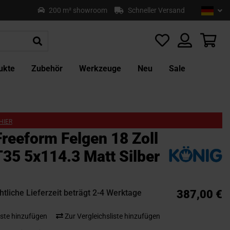
Sprach
Deu
200 m² showroom
Schneller Versand
Z
In
sp
Mei
ukte
Zubehör
Werkzeuge
Neu
Sale
HIER
Freeform Felgen 18 Zoll
T35 5x114.3 Matt Silber
tliche Lieferzeit beträgt 2-4 Werktage
387,00 €
ste hinzufügen
Zur Vergleichsliste hinzufügen