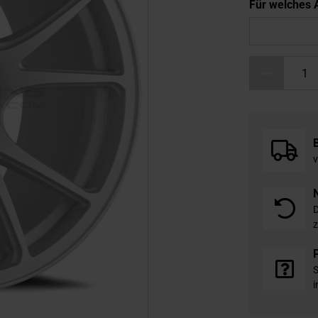
Für welches A
v
D
z
S
i