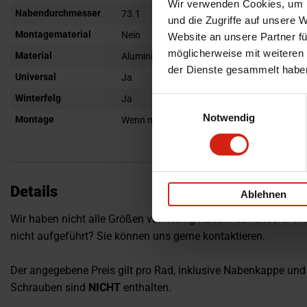
Wir verwenden Cookies, um I
Nabendurchmesser
73.1
und die Zugriffe auf unsere 
Montagematerial
Nein
Website an unsere Partner fü
möglicherweise mit weiteren
Material
Aluminium
der Dienste gesammelt habe
Universal
Ja
Winterfelg
Ja
Einwilligungsauswahl
Notwendig
Montage
Wenn möglich, schreiben Sie uns eine E-Mail 
Details
Ablehnen
Wir haben nicht alle Größen von König-Rädern auf unserer We
nicht aufgeführt? Sie können uns gerne kontaktieren.
Der angegebene Preis gilt pro Rad, inklusive Nabenkappe und 
Schrauben sind
NICHT
enthalten.