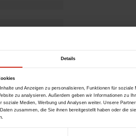
Details
Cookies
nhalte und Anzeigen zu personalisieren, Funktionen für soziale
Website zu analysieren. Außerdem geben wir Informationen zu I
r soziale Medien, Werbung und Analysen weiter. Unsere Partner
 Daten zusammen, die Sie ihnen bereitgestellt haben oder die s
(AW) 5-türer 2017- -
n.
 Entlüftung des