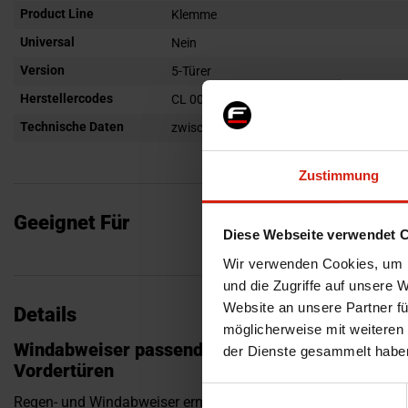
Product Line
Klemme
Universal
Nein
Version
5-Türer
Herstellercodes
CL 0009, CL 0009D
Technische Daten
zwischen den Fensterdichtungen montiert
Zustimmung
Geeignet Für
Diese Webseite verwendet 
Wir verwenden Cookies, um I
und die Zugriffe auf unsere 
Website an unsere Partner fü
Details
möglicherweise mit weiteren
Windabweiser passend für Volkswagen Polo VI 
der Dienste gesammelt habe
Vordertüren
Einwilligungsauswahl
Regen- und Windabweiser ermöglichen die optimierte Be- und