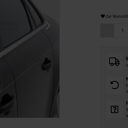
Zur Wunschl
v
D
z
S
i