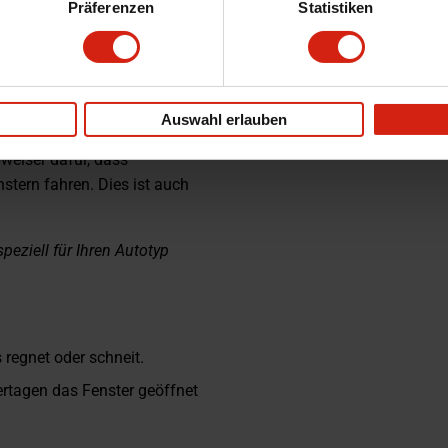
Präferenzen
Statistiken
 Das hochwertig gegossene
dynamik und natürlich einen
das Fenster eindringen. Das
Auswahl erlauben
können, ohne ärger zu haben
weiser dafür, dass
stern fahren. Dies ist auch
eziell für Ihren Autotyp
 regnet oder schneit.
tagen das Fenster geöffnet