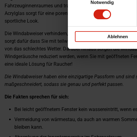
Notwendig
Fahrzeuginnenraumes und tragen zu Ihrem Fahrkomfort bei.
Acrylglas sorgt für eine porenfreie Oberfläche, optimale Aero
sportliche Look.
Die Windabweiser verhindern, dass Regen oder Schnee durch 
Ablehnen
sorgt dafür dass Sie mit teilweise geöffnete Fenster fahren 
von das schlechtes Wetter. Darüber hinaus sorgen die Windab
Windgeräusche reduziert werden, wenn Sie mit geöffneten Fen
eine ideale Lösung für Raucher!
Die Windabweiser haben eine einzigartige Passform und sind sp
maßgeschneidert, sodass sie genau und perfekt passen.
Die Fakten sprechen für sich:
Bei leicht geöffnetem Fenster kein wassereintritt, wenn es
Vermeidung von wärmestau, da auch an warmen Sommer
bleiben kann.