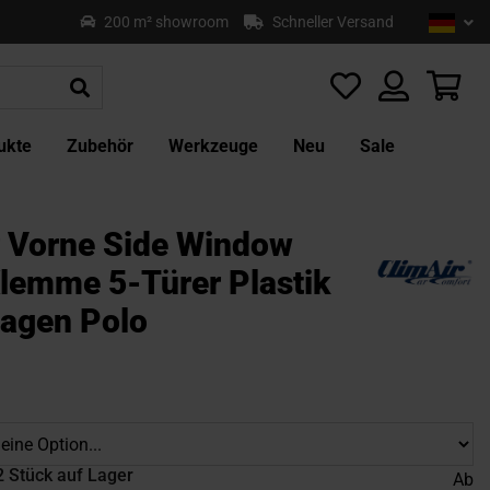
Sprach
Deu
200 m² showroom
Schneller Versand
Z
In
sp
Mei
ukte
Zubehör
Werkzeuge
Neu
Sale
r Vorne Side Window
Klemme 5-Türer Plastik
agen Polo
2 Stück auf Lager
Ab