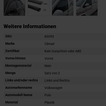
Zum
Anfang
Weitere Informationen
der
Weitere
SKU
Bildgalerie
83093
Informationen
springen
Marke
Climair
Zertifikat
Kein Gutachten oder ABE
Vorne/Hinten
Vorne
Montagematerial
Nein
Menge
Satz von 2
Links und/oder rechts
Links und Rechts
Automarkenname
Volkswagen
Automodell Name
Polo
Material
Plastik