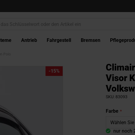
steme
Antrieb
Fahrgestell
Bremsen
Pflegeprod
en Polo
Climai
-15%
Visor 
Volksw
SKU
83093
Farbe
nur noch 