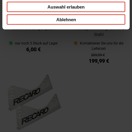
Auswahl erlauben
Ablehnen
QSP Sitz-, Halterungs- und
Recaro seitliche
Gleiter-Befestigungsset
Montagehalterung Schwarz
Stahl
nur noch 5 Stück auf Lager
Kontaktieren Sie uns für die
6,00 €
Lieferzeit
209,99 €
199,99 €