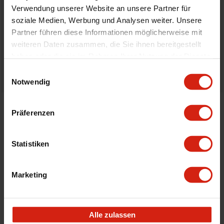
Nicht zufrieden?
Verwendung unserer Website an unsere Partner für
Du hast immer eine 14-tägige Rückgabefrist um deine
soziale Medien, Werbung und Analysen weiter. Unsere
Bestellung zurück zu geben.
Partner führen diese Informationen möglicherweise mit
weiteren Daten zusammen, die Sie ihnen bereitgestellt
Professioneller Rat nötig?
haben oder die sie im Rahmen Ihrer Nutzung der Dienste
Starte einen Livechat oder sende eine Email an
gesammelt haben.
info@fullcartuning.de
Einwilligungsauswahl
Notwendig
Präferenzen
Verwandte Produkte
Statistiken
Marketing
Alle zulassen