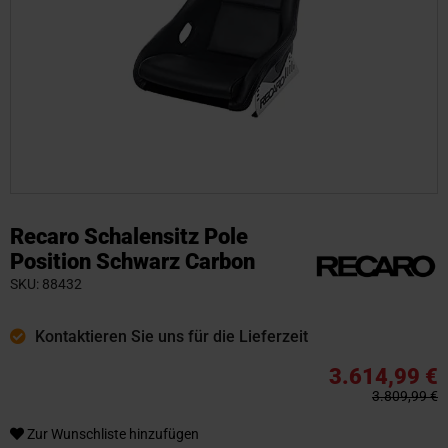
Zum
Anfang
Recaro Schalensitz Pole
der
Position Schwarz Carbon
Bildgalerie
SKU
88432
springen
Kontaktieren Sie uns für die Lieferzeit
3.614,99 €
3.809,99 €
Zur Wunschliste hinzufügen