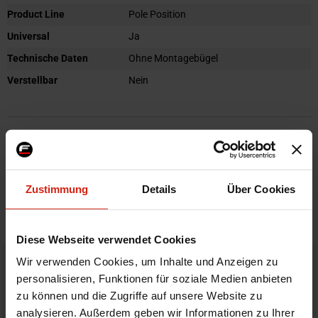
Product Line
Pole Position
Universal
Ja
Technische Daten
Ohne Montagebügel
Verstellbar
Nein
Details
Bewertungen
Zustimmung
Details
Über Cookies
STELLE EINE FRAGE
Diese Webseite verwendet Cookies
Wir verwenden Cookies, um Inhalte und Anzeigen zu
Bestellt vor 16:00 Uhr
personalisieren, Funktionen für soziale Medien anbieten
verschickt am selben Tag
zu können und die Zugriffe auf unsere Website zu
analysieren. Außerdem geben wir Informationen zu Ihrer