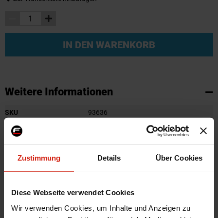
IN DEN WARENKORB
Weitere Informationen
Weitere
SKU
93636
Informationen
Marke
Gledring
Zertifikat
Kein Gutachten oder ABE
Zustimmung
Details
Über Cookies
Farbe
Schwarz
Montagematerial
Nein
Menge
Satz von 4
Diese Webseite verwendet Cookies
Herstellercode
GL 0040
Wir verwenden Cookies, um Inhalte und Anzeigen zu