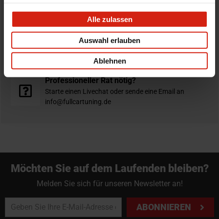
Bestellt vor 16:00 Uhr
verschickt am selben Tag
Alle zulassen
Nicht zufrieden?
Auswahl erlauben
Du hast immer eine 14-tägige Rückgabefrist um deine
Bestellung zurück zu geben.
Ablehnen
Professioneller Rat nötig?
Starte einen Livechat oder sende eine Email an
info@fullcartuning.de
Möchten Sie auf dem Laufenden bleiben?
Melden Sie sich für unseren Newsletter an!
ABONNIEREN