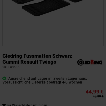
Zum
Anfang
Gledring Fussmatten Schwarz
der
Gummi Renault Twingo
Bildgalerie
SKU
93636
springen
Ausreichend auf Lager im zweiten Lagerhaus.
Voraussichtliche Lieferzeit beträgt 4-6 Wochen
44,99 €
49,99 €
Zur Wunschliste hinzufügen