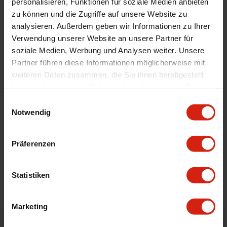
Automarkenname
Renault
personalisieren, Funktionen für soziale Medien anbieten
zu können und die Zugriffe auf unsere Website zu
Automodell Name
Twingo
analysieren. Außerdem geben wir Informationen zu Ihrer
Material
Gummi
Verwendung unserer Website an unsere Partner für
Universal
Nein
soziale Medien, Werbung und Analysen weiter. Unsere
Partner führen diese Informationen möglicherweise mit
Technische Daten
T-Profil
weiteren Daten zusammen, die Sie ihnen bereitgestellt
haben oder die sie im Rahmen Ihrer Nutzung der Dienste
gesammelt haben.
Geeignet Für
Einwilligungsauswahl
Notwendig
Details
Präferenzen
Bewertungen
Statistiken
STELLE EINE FRAGE
Marketing