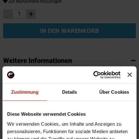
Zur Wunschliste hinzufügen
IN DEN WARENKORB
Weitere Informationen
Weitere
SKU
95548
Informationen
Marke
SK-Import
Zustimmung
Details
Über Cookies
Zertifikat
Kein Gutachten oder ABE
Farbe
Schwarz
Montagematerial
Nein
Diese Webseite verwendet Cookies
Herstellercode
TM AU545V
Wir verwenden Cookies, um Inhalte und Anzeigen zu
personalisieren, Funktionen für soziale Medien anbieten
Automarkenname
Audi
zu können und die Zugriffe auf unsere Website zu