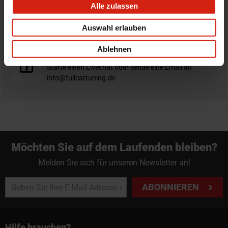
Alle zulassen
Nicht zufrieden?
Du hast immer eine 14-tägige Rückgabefrist um deine
Auswahl erlauben
Bestellung zurück zu geben.
Ablehnen
Professioneller Rat nötig?
Starte einen Livechat oder sende eine Email an
info@fullcartuning.de
Möchten Sie auf dem Laufenden bleiben?
Melden Sie sich für unseren Newsletter an!
ABONNIEREN
Hilfe brauchen?