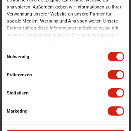
Automodell Name
S5
analysieren. Außerdem geben wir Informationen zu Ihrer
Material
Velour
Verwendung unserer Website an unsere Partner für
Universal
Nein
soziale Medien, Werbung und Analysen weiter. Unsere
Partner führen diese Informationen möglicherweise mit
weiteren Daten zusammen, die Sie ihnen bereitgestellt
haben oder die sie im Rahmen Ihrer Nutzung der Dienste
Geeignet Für
gesammelt haben.
Einwilligungsauswahl
Notwendig
Details
Präferenzen
Bewertungen
STELLE EINE FRAGE
Statistiken
Marketing
Bestellt vor 16:00 Uhr
verschickt am selben Tag