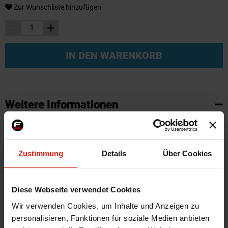
Zur Wunschliste hinzufügen
IN DEN WARENKORB
Weitere Informationen
Weitere
SKU
95552
Informationen
Marke
SK-Import
Zustimmung
Details
Über Cookies
Zertifikat
Kein Gutachten oder ABE
Farbe
Schwarz
Diese Webseite verwendet Cookies
Montagematerial
Nein
Herstellercode
TM BM518V
Wir verwenden Cookies, um Inhalte und Anzeigen zu
personalisieren, Funktionen für soziale Medien anbieten
Automarkenname
BMW