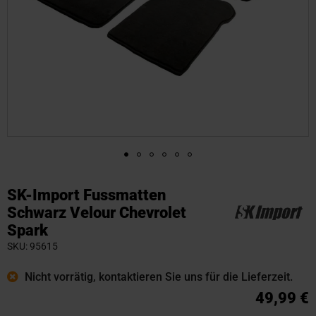
Zum
Anfang
SK-Import Fussmatten
der
Schwarz Velour Chevrolet
Bildgalerie
Spark
springen
SKU
95615
Nicht vorrätig, kontaktieren Sie uns für die Lieferzeit.
49,99 €