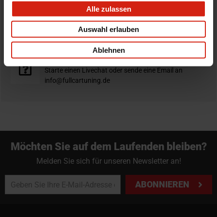
Alle zulassen
Nicht zufrieden?
Auswahl erlauben
Du hast immer eine 14-tägige Rückgabefrist um deine
Bestellung zurück zu geben.
Ablehnen
Professioneller Rat nötig?
Starte einen Livechat oder sende eine Email an
info@fullcartuning.de
Möchten Sie auf dem Laufenden bleiben?
Melden Sie sich für unseren Newsletter an!
ABONNIEREN