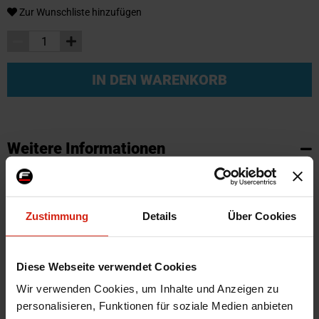
Zur Wunschliste hinzufügen
IN DEN WARENKORB
Weitere Informationen
Weitere
SKU
95615
Informationen
Marke
SK-Import
Zustimmung
Details
Über Cookies
Zertifikat
Kein Gutachten oder ABE
Farbe
Schwarz
Diese Webseite verwendet Cookies
Montagematerial
Nein
Wir verwenden Cookies, um Inhalte und Anzeigen zu
Herstellercode
TM DW518V
personalisieren, Funktionen für soziale Medien anbieten
Automarkenname
Chevrolet