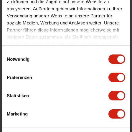
zu können und die Zugriffe auf unsere Website zu
Automodell Name
Spark
analysieren. Außerdem geben wir Informationen zu Ihrer
Material
Velour
Verwendung unserer Website an unsere Partner für
soziale Medien, Werbung und Analysen weiter. Unsere
Universal
Nein
Partner führen diese Informationen möglicherweise mit
weiteren Daten zusammen, die Sie ihnen bereitgestellt
haben oder die sie im Rahmen Ihrer Nutzung der Dienste
Geeignet Für
gesammelt haben.
Einwilligungsauswahl
Notwendig
Details
Präferenzen
Bewertungen
STELLE EINE FRAGE
Statistiken
Marketing
Bestellt vor 16:00 Uhr
verschickt am selben Tag