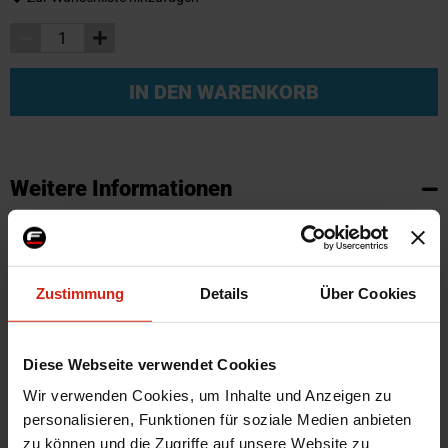
IN DEN WARENKORB
Weitere Informationen
Weitere
SKU
95684
Informationen
Marke
SK-Import
Zustimmung
Details
Über Cookies
Zertifikat
Kein Gutachten oder ABE
Farbe
Schwarz
Montagematerial
Nein
Diese Webseite verwendet Cookies
Herstellercode
TM CI511V
Wir verwenden Cookies, um Inhalte und Anzeigen zu
Automarkenname
Citroen
personalisieren, Funktionen für soziale Medien anbieten
zu können und die Zugriffe auf unsere Website zu