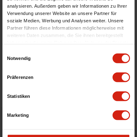
Automodell Name
Xsara
analysieren. Außerdem geben wir Informationen zu Ihrer
Material
Velour
Verwendung unserer Website an unsere Partner für
Universal
Nein
soziale Medien, Werbung und Analysen weiter. Unsere
Partner führen diese Informationen möglicherweise mit
weiteren Daten zusammen, die Sie ihnen bereitgestellt
Geeignet Für
haben oder die sie im Rahmen Ihrer Nutzung der Dienste
gesammelt haben.
Einwilligungsauswahl
Notwendig
Details
Bewertungen
Präferenzen
STELLE EINE FRAGE
Statistiken
Marketing
Bestellt vor 16:00 Uhr
verschickt am selben Tag