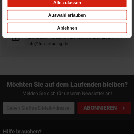
Alle zulassen
Nicht zufrieden?
Du hast immer eine 14-tägige Rückgabefrist um deine
Auswahl erlauben
Bestellung zurück zu geben.
Ablehnen
Professioneller Rat nötig?
Starte einen Livechat oder sende eine Email an
info@fullcartuning.de
Möchten Sie auf dem Laufenden bleiben?
Melden Sie sich für unseren Newsletter an!
ABONNIEREN
Hilfe brauchen?