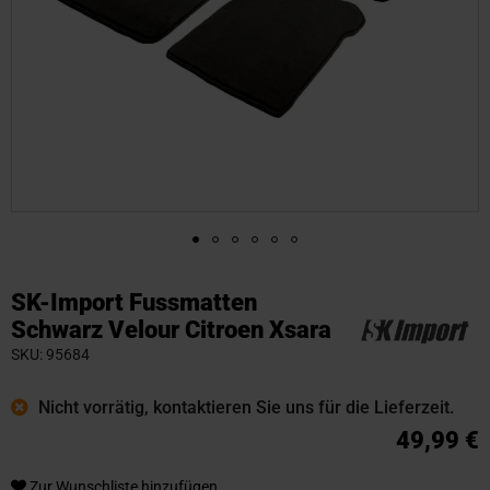
Zum
Anfang
SK-Import Fussmatten
der
Schwarz Velour Citroen Xsara
Bildgalerie
SKU
95684
springen
Nicht vorrätig, kontaktieren Sie uns für die Lieferzeit.
49,99 €
Zur Wunschliste hinzufügen