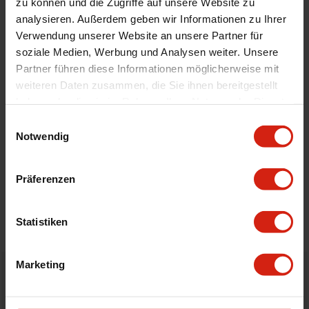
zu können und die Zugriffe auf unsere Website zu
Automodell Name
Sandero
analysieren. Außerdem geben wir Informationen zu Ihrer
Material
Velour
Verwendung unserer Website an unsere Partner für
soziale Medien, Werbung und Analysen weiter. Unsere
Universal
Nein
Partner führen diese Informationen möglicherweise mit
weiteren Daten zusammen, die Sie ihnen bereitgestellt
haben oder die sie im Rahmen Ihrer Nutzung der Dienste
Geeignet Für
gesammelt haben.
Einwilligungsauswahl
Notwendig
Details
Präferenzen
Bewertungen
STELLE EINE FRAGE
Statistiken
Marketing
Bestellt vor 16:00 Uhr
verschickt am selben Tag