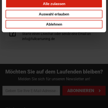
Alle zulassen
Nicht zufrieden?
Du hast immer eine 14-tägige Rückgabefrist um deine
Auswahl erlauben
Bestellung zurück zu geben.
Ablehnen
Professioneller Rat nötig?
Starte einen Livechat oder sende eine Email an
info@fullcartuning.de
Möchten Sie auf dem Laufenden bleiben?
Melden Sie sich für unseren Newsletter an!
ABONNIEREN