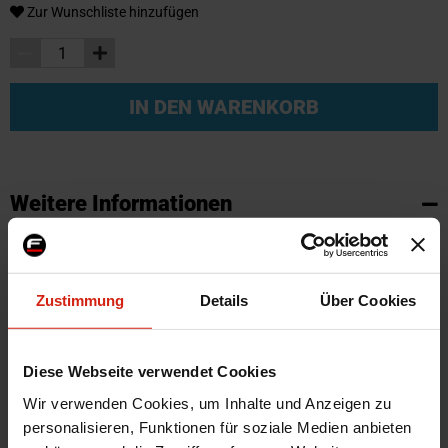
Zur Wunschliste hinzufügen
IN DEN WARENKORB
Weitere Informationen
Weitere
SKU
95702
Informationen
Marke
SK-Import
Zustimmung
Details
Über Cookies
Zertifikat
Kein Gutachten oder ABE
Farbe
Schwarz
Montagematerial
Nein
Diese Webseite verwendet Cookies
Herstellercode
TM RE577V
Wir verwenden Cookies, um Inhalte und Anzeigen zu
personalisieren, Funktionen für soziale Medien anbieten
Automarkenname
Dacia