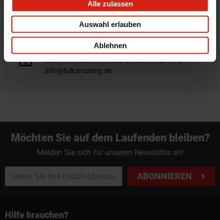
Alle zulassen
Nicht zufrieden?
Du hast immer eine 14-tägige Rückgabefrist um deine
Auswahl erlauben
Bestellung zurück zu geben.
Ablehnen
Professioneller Rat nötig?
Starte einen Livechat oder sende eine Email an
info@fullcartuning.de
Möchten Sie auf dem Laufenden bleiben?
Melden Sie sich für unseren Newsletter an!
ABONNIEREN
Hilfe brauchen?