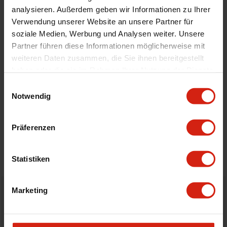
analysieren. Außerdem geben wir Informationen zu Ihrer
Material
Velour
Verwendung unserer Website an unsere Partner für
Universal
Nein
soziale Medien, Werbung und Analysen weiter. Unsere
Partner führen diese Informationen möglicherweise mit
weiteren Daten zusammen, die Sie ihnen bereitgestellt
Geeignet Für
haben oder die sie im Rahmen Ihrer Nutzung der Dienste
gesammelt haben.
Einwilligungsauswahl
Notwendig
Details
Bewertungen
Präferenzen
STELLE EINE FRAGE
Statistiken
Marketing
Bestellt vor 16:00 Uhr
verschickt am selben Tag