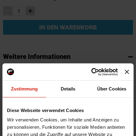
IN DEN WARENKORB
Weitere Informationen
Weitere
SKU
95709
Informationen
Marke
SK-Import
Zustimmung
Details
Über Cookies
Zertifikat
Kein Gutachten oder ABE
Farbe
Schwarz
Montagematerial
Nein
Diese Webseite verwendet Cookies
Herstellercode
TM DA500V
Wir verwenden Cookies, um Inhalte und Anzeigen zu
Automarkenname
Daihatsu
personalisieren, Funktionen für soziale Medien anbieten
zu können und die Zugriffe auf unsere Website zu
Automodell Name
Cuore