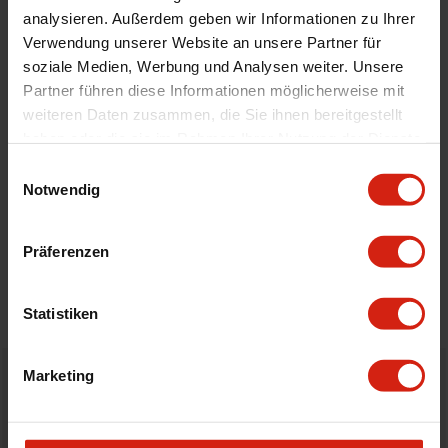
analysieren. Außerdem geben wir Informationen zu Ihrer
Material
Velour
Verwendung unserer Website an unsere Partner für
Universal
Nein
soziale Medien, Werbung und Analysen weiter. Unsere
Partner führen diese Informationen möglicherweise mit
weiteren Daten zusammen, die Sie ihnen bereitgestellt
Geeignet Für
haben oder die sie im Rahmen Ihrer Nutzung der Dienste
gesammelt haben.
Einwilligungsauswahl
Notwendig
Details
Bewertungen
Präferenzen
STELLE EINE FRAGE
Statistiken
Marketing
Bestellt vor 16:00 Uhr
verschickt am selben Tag