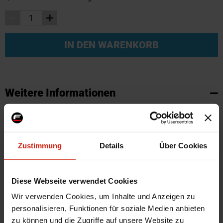
IN DEN WARENKORB
Weitere Informationen
Weitere
SKU
95720
Informationen
Marke
SK-Import
Zertifikat
Kein Gutachten oder ABE
Zustimmung
Details
Über Cookies
Farbe
Schwarz
Montagematerial
Nein
Diese Webseite verwendet Cookies
Herstellercode
TM DA518V
Wir verwenden Cookies, um Inhalte und Anzeigen zu
Automarkenname
Daihatsu
personalisieren, Funktionen für soziale Medien anbieten
zu können und die Zugriffe auf unsere Website zu
Automodell Name
Trevis