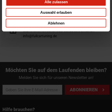
Alle zulassen
Nicht zufrieden?
Du hast immer eine 14-tägige Rückgabefrist um deine
Auswahl erlauben
Bestellung zurück zu geben.
Ablehnen
Professioneller Rat nötig?
Starte einen Livechat oder sende eine Email an
info@fullcartuning.de
Möchten Sie auf dem Laufenden bleiben?
Melden Sie sich für unseren Newsletter an!
ABONNIEREN
Hilfe brauchen?