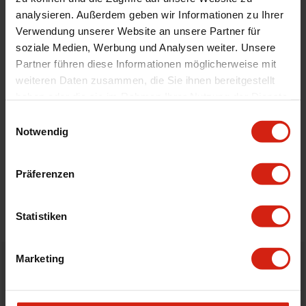
Automodell Name
Punto
analysieren. Außerdem geben wir Informationen zu Ihrer
Material
Velour
Verwendung unserer Website an unsere Partner für
Universal
Nein
soziale Medien, Werbung und Analysen weiter. Unsere
Partner führen diese Informationen möglicherweise mit
weiteren Daten zusammen, die Sie ihnen bereitgestellt
haben oder die sie im Rahmen Ihrer Nutzung der Dienste
Geeignet Für
gesammelt haben.
Einwilligungsauswahl
Notwendig
Details
Bewertungen
Präferenzen
STELLE EINE FRAGE
Statistiken
Marketing
Bestellt vor 16:00 Uhr
verschickt am selben Tag