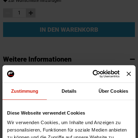
Zur Wunschliste hinzufügen
IN DEN WARENKORB
Weitere Informationen
Weitere
SKU
95754
Informationen
Marke
SK-Import
Zustimmung
Details
Über Cookies
Zertifikat
Kein Gutachten oder ABE
Farbe
Schwarz
Montagematerial
Nein
Diese Webseite verwendet Cookies
Herstellercode
TM FI534V
Wir verwenden Cookies, um Inhalte und Anzeigen zu
personalisieren, Funktionen für soziale Medien anbieten
Automarkenname
Fiat
zu können und die Zugriffe auf unsere Website zu