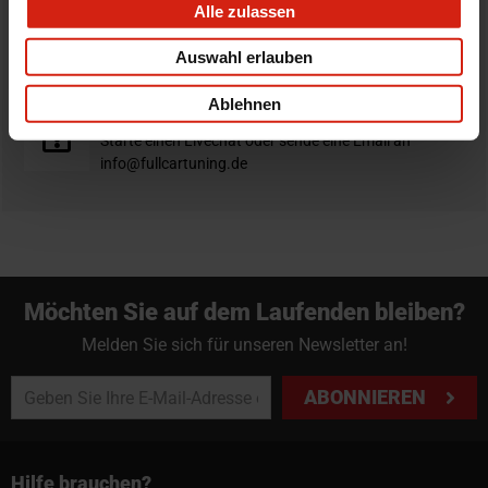
Alle zulassen
Nicht zufrieden?
Du hast immer eine 14-tägige Rückgabefrist um deine
Auswahl erlauben
Bestellung zurück zu geben.
Ablehnen
Professioneller Rat nötig?
Starte einen Livechat oder sende eine Email an
info@fullcartuning.de
Möchten Sie auf dem Laufenden bleiben?
Melden Sie sich für unseren Newsletter an!
ABONNIEREN
Hilfe brauchen?