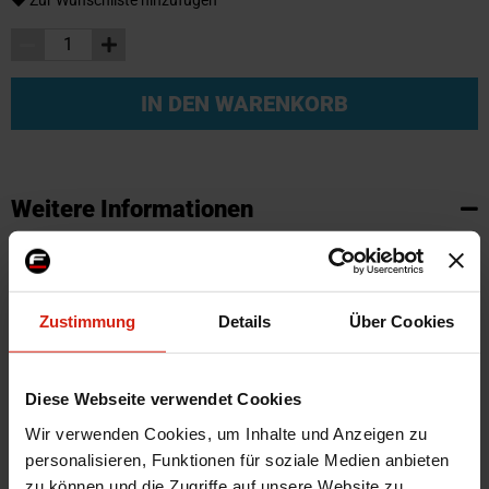
IN DEN WARENKORB
Weitere Informationen
Weitere
SKU
95768
Informationen
Marke
SK-Import
Zustimmung
Details
Über Cookies
Zertifikat
Kein Gutachten oder ABE
Farbe
Schwarz
Montagematerial
Nein
Diese Webseite verwendet Cookies
Herstellercode
TM FI509V
Wir verwenden Cookies, um Inhalte und Anzeigen zu
Automarkenname
Fiat
personalisieren, Funktionen für soziale Medien anbieten
zu können und die Zugriffe auf unsere Website zu