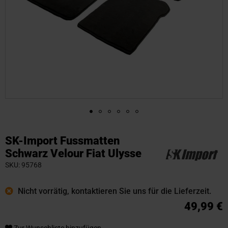
Zum
Anfang
SK-Import Fussmatten
der
Schwarz Velour Fiat Ulysse
Bildgalerie
SKU
95768
springen
Nicht vorrätig, kontaktieren Sie uns für die Lieferzeit.
49,99 €
Zur Wunschliste hinzufügen