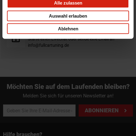
Alle zulassen
Nicht zufrieden?
Du hast immer eine 14-tägige Rückgabefrist um deine
Auswahl erlauben
Bestellung zurück zu geben.
Ablehnen
Professioneller Rat nötig?
Starte einen Livechat oder sende eine Email an
info@fullcartuning.de
Möchten Sie auf dem Laufenden bleiben?
Melden Sie sich für unseren Newsletter an!
ABONNIEREN
Hilfe brauchen?