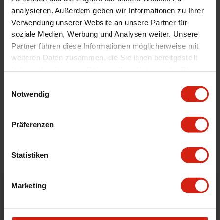
Automodell Name
Ulysse
analysieren. Außerdem geben wir Informationen zu Ihrer
Material
Velour
Verwendung unserer Website an unsere Partner für
Universal
Nein
soziale Medien, Werbung und Analysen weiter. Unsere
Partner führen diese Informationen möglicherweise mit
weiteren Daten zusammen, die Sie ihnen bereitgestellt
Geeignet Für
haben oder die sie im Rahmen Ihrer Nutzung der Dienste
gesammelt haben.
Einwilligungsauswahl
Notwendig
Details
Bewertungen
Präferenzen
STELLE EINE FRAGE
Statistiken
Marketing
Bestellt vor 16:00 Uhr
verschickt am selben Tag