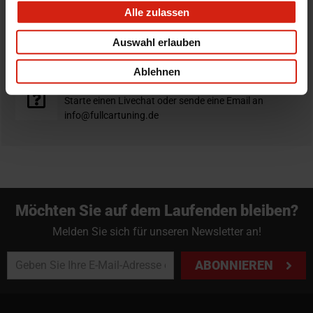
Alle zulassen
Nicht zufrieden?
Du hast immer eine 14-tägige Rückgabefrist um deine
Auswahl erlauben
Bestellung zurück zu geben.
Ablehnen
Professioneller Rat nötig?
Starte einen Livechat oder sende eine Email an
info@fullcartuning.de
Möchten Sie auf dem Laufenden bleiben?
Melden Sie sich für unseren Newsletter an!
ABONNIEREN