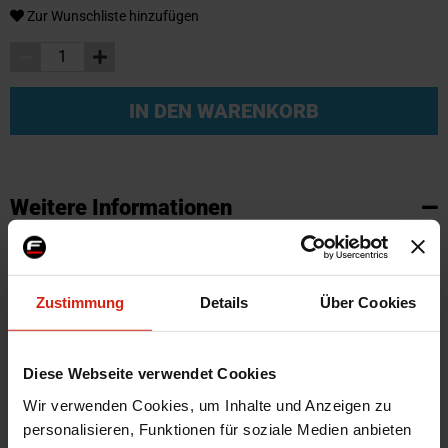
Zur Wunschliste hinzufügen
IN DEN WARENKORB
Weitere Informationen
Weitere
SKU
95784
Informationen
Marke
SK-Import
Zustimmung
Details
Über Cookies
Zertifikat
Kein Gutachten oder ABE
Farbe
Schwarz
Diese Webseite verwendet Cookies
Montagematerial
Nein
Wir verwenden Cookies, um Inhalte und Anzeigen zu
Herstellercode
TM FO546V
personalisieren, Funktionen für soziale Medien anbieten
Automarkenname
Ford