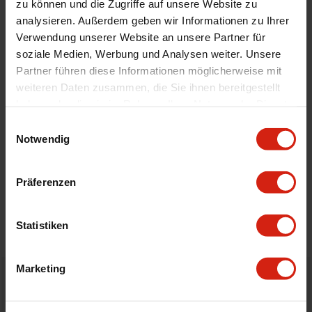
zu können und die Zugriffe auf unsere Website zu
Automodell Name
Fiesta
analysieren. Außerdem geben wir Informationen zu Ihrer
Material
Velour
Verwendung unserer Website an unsere Partner für
soziale Medien, Werbung und Analysen weiter. Unsere
Universal
Nein
Partner führen diese Informationen möglicherweise mit
weiteren Daten zusammen, die Sie ihnen bereitgestellt
haben oder die sie im Rahmen Ihrer Nutzung der Dienste
Geeignet Für
gesammelt haben.
Einwilligungsauswahl
Notwendig
Details
Präferenzen
Bewertungen
STELLE EINE FRAGE
Statistiken
Marketing
Bestellt vor 16:00 Uhr
verschickt am selben Tag