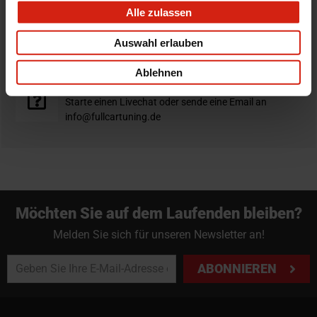
Alle zulassen
Nicht zufrieden?
Du hast immer eine 14-tägige Rückgabefrist um deine
Auswahl erlauben
Bestellung zurück zu geben.
Ablehnen
Professioneller Rat nötig?
Starte einen Livechat oder sende eine Email an
info@fullcartuning.de
Möchten Sie auf dem Laufenden bleiben?
Melden Sie sich für unseren Newsletter an!
ABONNIEREN