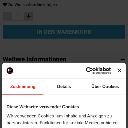
Zur Wunschliste hinzufügen
IN DEN WARENKORB
Weitere Informationen
Weitere
SKU
95785
Informationen
Marke
SK-Import
Zustimmung
Details
Über Cookies
Zertifikat
Kein Gutachten oder ABE
Farbe
Schwarz
Diese Webseite verwendet Cookies
Montagematerial
Nein
Wir verwenden Cookies, um Inhalte und Anzeigen zu
Herstellercode
TM FO547V
personalisieren, Funktionen für soziale Medien anbieten
Automarkenname
Ford