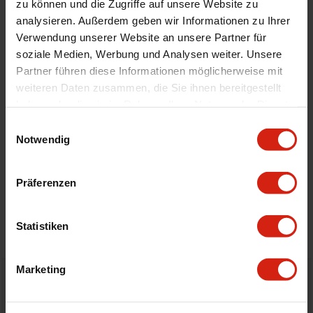
zu können und die Zugriffe auf unsere Website zu
Automodell Name
Fiesta
analysieren. Außerdem geben wir Informationen zu Ihrer
Material
Velour
Verwendung unserer Website an unsere Partner für
soziale Medien, Werbung und Analysen weiter. Unsere
Universal
Nein
Partner führen diese Informationen möglicherweise mit
weiteren Daten zusammen, die Sie ihnen bereitgestellt
haben oder die sie im Rahmen Ihrer Nutzung der Dienste
Geeignet Für
gesammelt haben.
Einwilligungsauswahl
Notwendig
Details
Präferenzen
Bewertungen
STELLE EINE FRAGE
Statistiken
Marketing
Bestellt vor 16:00 Uhr
verschickt am selben Tag