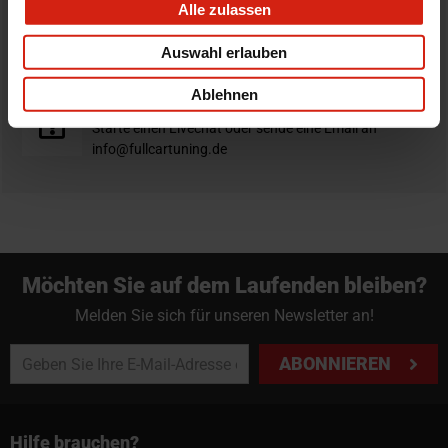
Alle zulassen
Nicht zufrieden?
Du hast immer eine 14-tägige Rückgabefrist um deine
Auswahl erlauben
Bestellung zurück zu geben.
Ablehnen
Professioneller Rat nötig?
Starte einen Livechat oder sende eine Email an
info@fullcartuning.de
Möchten Sie auf dem Laufenden bleiben?
Melden Sie sich für unseren Newsletter an!
ABONNIEREN
Hilfe brauchen?