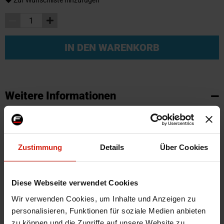
Zur Wunschliste hinzufügen
IN DEN WARENKORB
Weitere Informationen
Weitere
SKU
95795
Informationen
Marke
SK-Import
Zustimmung
Details
Über Cookies
Zertifikat
Kein Gutachten oder ABE
Farbe
Schwarz
Montagematerial
Nein
Diese Webseite verwendet Cookies
Herstellercode
TM FO553V
Wir verwenden Cookies, um Inhalte und Anzeigen zu
Automarkenname
Ford
personalisieren, Funktionen für soziale Medien anbieten
zu können und die Zugriffe auf unsere Website zu