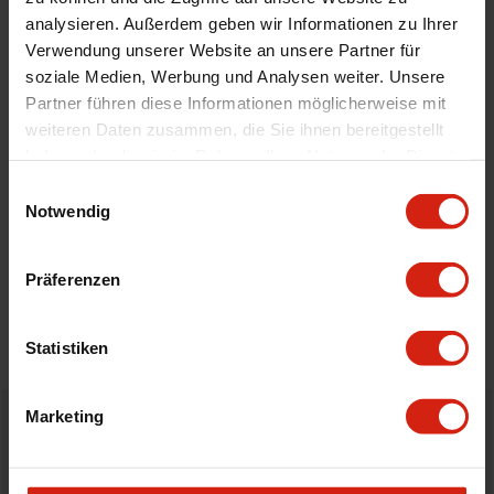
Automodell Name
Focus
analysieren. Außerdem geben wir Informationen zu Ihrer
Material
Velour
Verwendung unserer Website an unsere Partner für
Universal
Nein
soziale Medien, Werbung und Analysen weiter. Unsere
Partner führen diese Informationen möglicherweise mit
weiteren Daten zusammen, die Sie ihnen bereitgestellt
Geeignet Für
haben oder die sie im Rahmen Ihrer Nutzung der Dienste
gesammelt haben.
Einwilligungsauswahl
Notwendig
Details
Bewertungen
Präferenzen
STELLE EINE FRAGE
Statistiken
Marketing
Bestellt vor 16:00 Uhr
verschickt am selben Tag