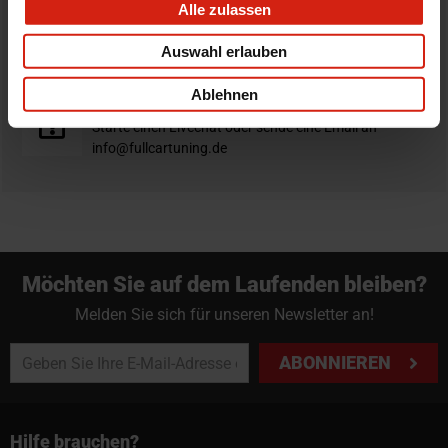
Alle zulassen
Nicht zufrieden?
Du hast immer eine 14-tägige Rückgabefrist um deine
Auswahl erlauben
Bestellung zurück zu geben.
Ablehnen
Professioneller Rat nötig?
Starte einen Livechat oder sende eine Email an
info@fullcartuning.de
Möchten Sie auf dem Laufenden bleiben?
Melden Sie sich für unseren Newsletter an!
ABONNIEREN
Hilfe brauchen?