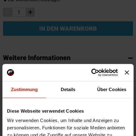
IN DEN WARENKORB
Weitere Informationen
Weitere
SKU
95800
Informationen
Marke
SK-Import
Zustimmung
Details
Über Cookies
Zertifikat
Kein Gutachten oder ABE
Farbe
Schwarz
Montagematerial
Nein
Diese Webseite verwendet Cookies
Herstellercode
TM FO525V
Wir verwenden Cookies, um Inhalte und Anzeigen zu
Automarkenname
Ford
personalisieren, Funktionen für soziale Medien anbieten
zu können und die Zugriffe auf unsere Website zu