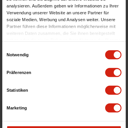
Automodell Name
Fusion
analysieren. Außerdem geben wir Informationen zu Ihrer
Material
Velour
Verwendung unserer Website an unsere Partner für
Universal
Nein
soziale Medien, Werbung und Analysen weiter. Unsere
Partner führen diese Informationen möglicherweise mit
weiteren Daten zusammen, die Sie ihnen bereitgestellt
Geeignet Für
haben oder die sie im Rahmen Ihrer Nutzung der Dienste
gesammelt haben.
Einwilligungsauswahl
Notwendig
Details
Bewertungen
Präferenzen
STELLE EINE FRAGE
Statistiken
Marketing
Bestellt vor 16:00 Uhr
verschickt am selben Tag