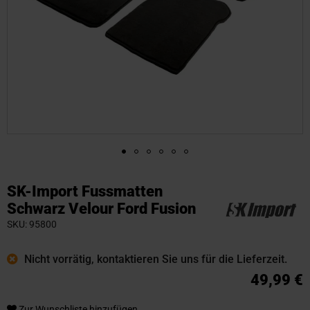
Zum
Anfang
SK-Import Fussmatten
der
Schwarz Velour Ford Fusion
Bildgalerie
SKU
95800
springen
Nicht vorrätig, kontaktieren Sie uns für die Lieferzeit.
49,99 €
Zur Wunschliste hinzufügen